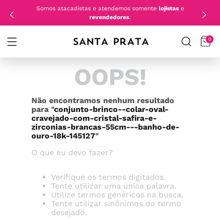
Somos atacadistas e atendemos somente
lojistas
e
revendedores
.
0
OOPS!
Não encontramos nenhum resultado
para "
conjunto-brinco--colar-oval-
cravejado-com-cristal-safira-e-
zirconias-brancas-55cm---banho-de-
ouro-18k-145127
"
O que eu devo fazer?
Verifique os termos digitados.
Tente utilizar uma única palavra.
Utilize termos genéricos na busca.
Tente utilizar sinônimos do termo
desejado.