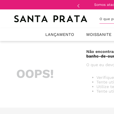
Somos ata
O que 
LANÇAMENTO
MOISSANITE
Não encontra
banho-de-our
O que eu devo
OOPS!
Verifiqu
Tente ut
Utilize 
Tente ut