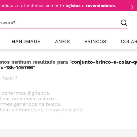
cadistas e atendemos somente
lojistas
e
revendedores
.
procura?
HANDMADE
ANÉIS
BRINCOS
COLA
mos nenhum resultado para "
conjunto-brinco-e-colar-
o-18k-145766
"
 fazer?
e os termos digitados.
ilizar uma única palavra.
termos genéricos na busca.
ilizar sinônimos do termo desejado.