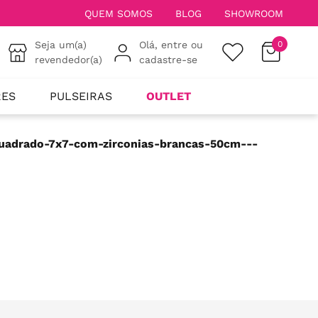
QUEM SOMOS
BLOG
SHOWROOM
Seja um(a)
Olá, entre ou
0
revendedor(a)
cadastre-se
RES
PULSEIRAS
OUTLET
quadrado-7x7-com-zirconias-brancas-50cm---