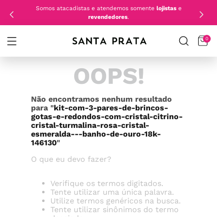
Somos atacadistas e atendemos somente
lojistas
e
revendedores
.
0
OOPS!
Não encontramos nenhum resultado
para "
kit-com-3-pares-de-brincos-
gotas-e-redondos-com-cristal-citrino-
cristal-turmalina-rosa-cristal-
esmeralda---banho-de-ouro-18k-
146130
"
O que eu devo fazer?
Verifique os termos digitados.
Tente utilizar uma única palavra.
Utilize termos genéricos na busca.
Tente utilizar sinônimos do termo