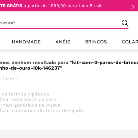
TE GRÁTIS
a partir de 1.999,00 para todo Brasil
procura?
HANDMADE
ANÉIS
BRINCOS
COLA
mos nenhum resultado para "
kit-com-3-pares-de-brinc
nho-de-ouro-18k-146237
"
 fazer?
e os termos digitados.
ilizar uma única palavra.
termos genéricos na busca.
ilizar sinônimos do termo desejado.