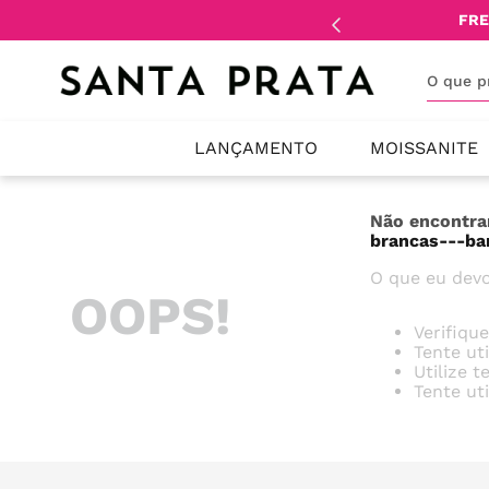
mente
lojistas
e
revendedores
.
FRE
O que 
LANÇAMENTO
MOISSANITE
Não encontra
brancas---ba
O que eu devo
OOPS!
Verifiqu
Tente ut
Utilize 
Tente ut