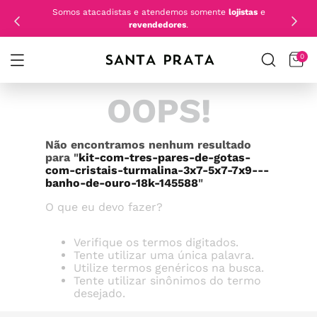
Somos atacadistas e atendemos somente
lojistas
e
revendedores
.
0
OOPS!
Não encontramos nenhum resultado
para "
kit-com-tres-pares-de-gotas-
com-cristais-turmalina-3x7-5x7-7x9---
banho-de-ouro-18k-145588
"
O que eu devo fazer?
Verifique os termos digitados.
Tente utilizar uma única palavra.
Utilize termos genéricos na busca.
Tente utilizar sinônimos do termo
desejado.