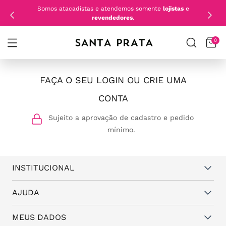
Somos atacadistas e atendemos somente
lojistas
e
revendedores
.
0
FAÇA O SEU LOGIN OU CRIE UMA
CONTA
Sujeito a aprovação de cadastro e pedido
mínimo.
INSTITUCIONAL
Quem somos
AJUDA
Vantagens
Dúvidas frequentes
MEUS DADOS
Política de Trocas e Garantia