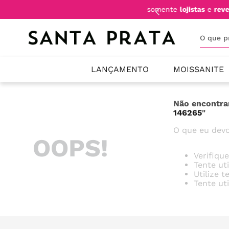
mente
lojistas
e
revendedores
.
FRE
O que 
LANÇAMENTO
MOISSANITE
Não encontra
146265
"
O que eu devo
OOPS!
Verifiqu
Tente ut
Utilize 
Tente ut