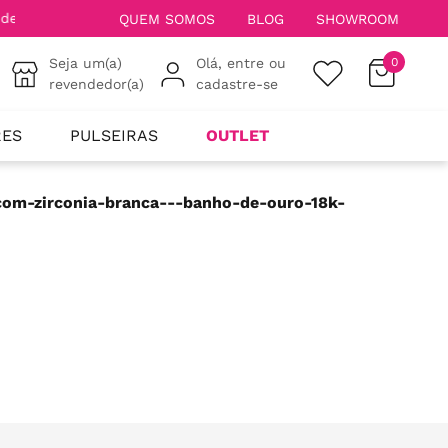
QUEM SOMOS
BLOG
SHOWROOM
Seja um(a)
Olá, entre ou
0
revendedor(a)
cadastre-se
RES
PULSEIRAS
OUTLET
com-zirconia-branca---banho-de-ouro-18k-