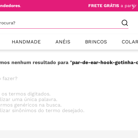
TE GRÁTIS
a partir de 1.999,00 para todo Brasil
procura?
HANDMADE
ANÉIS
BRINCOS
COLA
mos nenhum resultado para "
par-de-ear-hook-gotinha-
 fazer?
e os termos digitados.
ilizar uma única palavra.
termos genéricos na busca.
ilizar sinônimos do termo desejado.