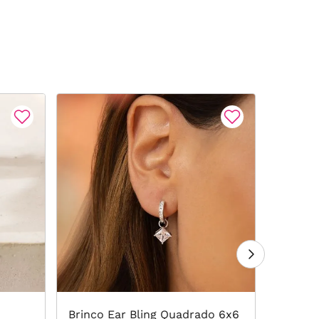
Brinco Ear Bling Quadrado 6x6
Brinco