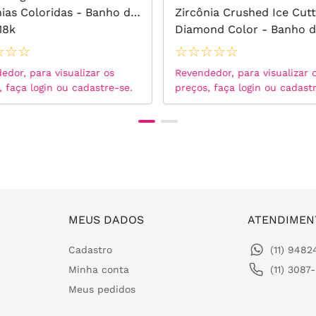
nias Coloridas - Banho de
Zircônia Crushed Ice Cutt
18k
Diamond Color - Banho 
Ouro 18k
☆
☆
☆
☆
☆
☆
☆
☆
edor, para visualizar os
Revendedor, para visualizar 
, faça login ou cadastre-se.
preços, faça login ou cadast
MEUS DADOS
ATENDIMEN
Cadastro
(11) 948
Minha conta
(11) 3087
Meus pedidos