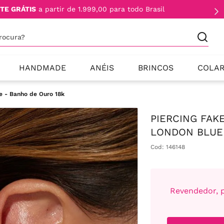
TE GRÁTIS
a partir de 1.999,00 para todo Brasil
procura?
HANDMADE
ANÉIS
BRINCOS
COLA
e - Banho de Ouro 18k
PIERCING FAK
LONDON BLUE 
Cod
:
146148
Revendedor, p