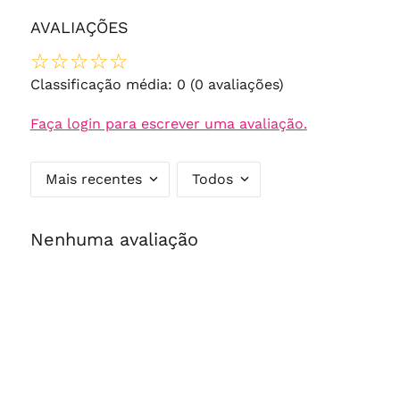
AVALIAÇÕES
☆
☆
☆
☆
☆
Classificação média: 0
(0 avaliações)
Faça login para escrever uma avaliação.
Mais recentes
Todos
Nenhuma avaliação