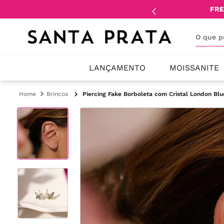
mente
lojistas
e
revendedores
.
FRE
O que 
LANÇAMENTO
MOISSANITE
Brincos
Piercing Fake Borboleta com Cristal London Blu