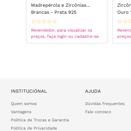
al
Madrepérola e Zircônias
Zircô
Ovais
Brancas - Prata 925
Ouro 
☆
☆
☆
☆
☆
☆
☆
 os
Revendedor, para visualizar os
Revend
tre-se.
preços, faça login ou cadastre-se.
preços
INSTITUCIONAL
AJUDA
Quem somos
Dúvidas frequentes
Vantagens
Fale conosco
Política de Trocas e Garantia
Política de Privacidade