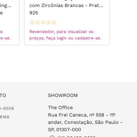
ing
com Zircônias Brancas - Prata
8 Linh
de
925
- Banh
☆
☆
☆
☆
☆
☆
☆
☆
os
Revendedor, para visualizar os
Revended
re-se.
preços, faça login ou cadastre-se.
preços, 
TO
SHOWROOM
The Office
24-6508
Rua Frei Caneca, nº 558 - 11º
-8168
andar, Consolação, São Paulo -
SP, 01307-000