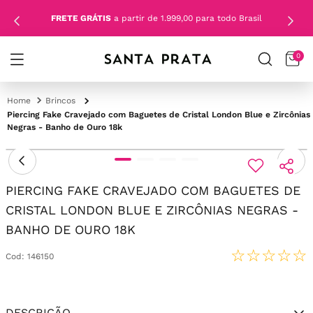
FRETE GRÁTIS
a partir de 1.999,00 para todo Brasil
0
Brincos
Piercing Fake Cravejado com Baguetes de Cristal London Blue e Zircônias
Negras - Banho de Ouro 18k
PIERCING FAKE CRAVEJADO COM BAGUETES DE
CRISTAL LONDON BLUE E ZIRCÔNIAS NEGRAS -
BANHO DE OURO 18K
☆
☆
☆
☆
☆
Cod
:
146150
DESCRIÇÃO