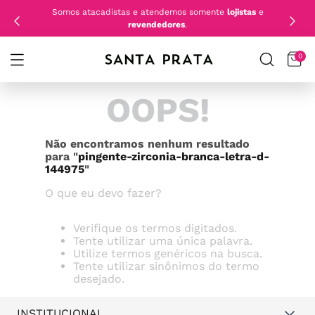
Somos atacadistas e atendemos somente
lojistas
e
revendedores
.
0
OOPS!
Não encontramos nenhum resultado
para "
pingente-zirconia-branca-letra-d-
144975
"
O que eu devo fazer?
Verifique os termos digitados.
Tente utilizar uma única palavra.
Utilize termos genéricos na busca.
Tente utilizar sinônimos do termo
desejado.
INSTITUCIONAL