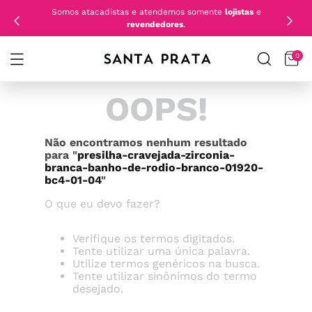
Somos atacadistas e atendemos somente
lojistas
e
revendedores
.
0
OOPS!
Não encontramos nenhum resultado
para "
presilha-cravejada-zirconia-
branca-banho-de-rodio-branco-01920-
bc4-01-04
"
O que eu devo fazer?
Verifique os termos digitados.
Tente utilizar uma única palavra.
Utilize termos genéricos na busca.
Tente utilizar sinônimos do termo
desejado.