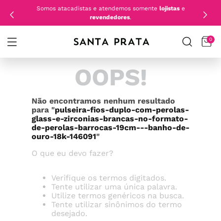
Somos atacadistas e atendemos somente
lojistas
e
revendedores
.
0
OOPS!
Não encontramos nenhum resultado
para "
pulseira-fios-duplo-com-perolas-
glass-e-zirconias-brancas-no-formato-
de-perolas-barrocas-19cm---banho-de-
ouro-18k-146091
"
O que eu devo fazer?
Verifique os termos digitados.
Tente utilizar uma única palavra.
Utilize termos genéricos na busca.
Tente utilizar sinônimos do termo
desejado.