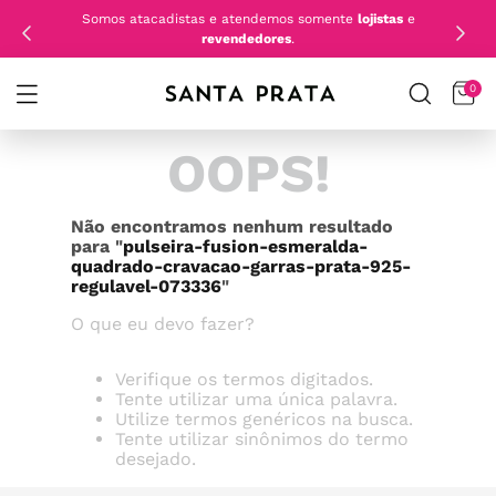
Somos atacadistas e atendemos somente
lojistas
e
revendedores
.
0
OOPS!
Não encontramos nenhum resultado
para "
pulseira-fusion-esmeralda-
quadrado-cravacao-garras-prata-925-
regulavel-073336
"
O que eu devo fazer?
Verifique os termos digitados.
Tente utilizar uma única palavra.
Utilize termos genéricos na busca.
Tente utilizar sinônimos do termo
desejado.