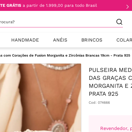
TE GRÁTIS
a partir de 1.999,00 para todo Brasil
procura?
HANDMADE
ANÉIS
BRINCOS
COLA
s com Corações de Fusion Morganita e Zircônias Brancas 19cm - Prata 925
PULSEIRA ME
DAS GRAÇAS 
MORGANITA E 
PRATA 925
Cod
:
074666
Revendedor, p