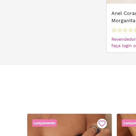
Anel Cora
Morganita 
Prata 925
☆
☆
☆
☆
Revendedor,
faça login 
Lançamento
Lança