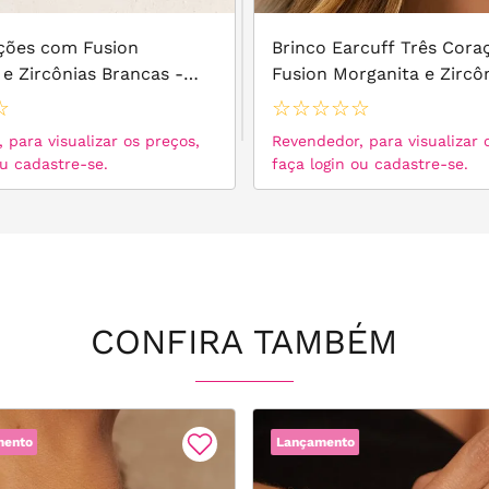
ções com Fusion
Brinco Earcuff Três Cor
e Zircônias Brancas -
Fusion Morganita e Zircô
Brancas - Prata 925
☆
☆
☆
☆
☆
☆
 para visualizar os preços,
Revendedor, para visualizar 
ou cadastre-se.
faça login ou cadastre-se.
CONFIRA TAMBÉM
mento
Lançamento