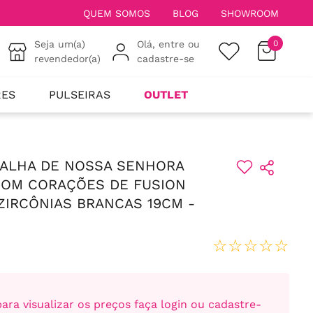
QUEM SOMOS
BLOG
SHOWROOM
Seja um(a)
Olá, entre ou
0
revendedor(a)
cadastre-se
RES
PULSEIRAS
OUTLET
DALHA DE NOSSA SENHORA
COM CORAÇÕES DE FUSION
ZIRCÔNIAS BRANCAS 19CM -
☆
☆
☆
☆
☆
ara visualizar os preços faça login ou cadastre-