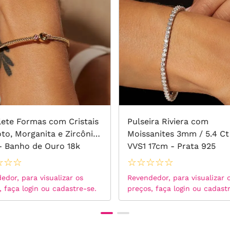
lete Formas com Cristais
Pulseira Riviera com
oto, Morganita e Zircônia
Moissanites 3mm / 5.4 Ct
- Banho de Ouro 18k
VVS1 17cm - Prata 925
☆
☆
☆
☆
☆
☆
☆
☆
edor, para visualizar os
Revendedor, para visualizar 
, faça login ou cadastre-se.
preços, faça login ou cadast