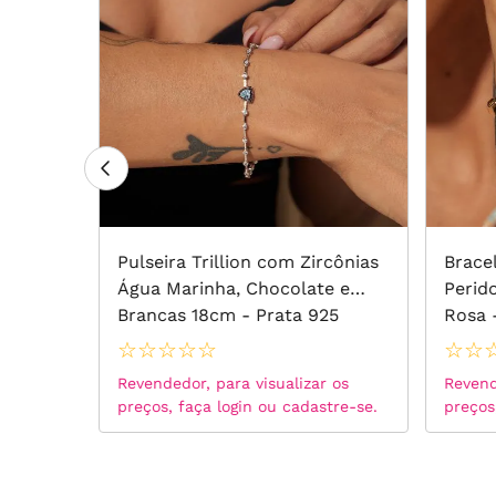
tal
Pulseira Trillion com Zircônias
Brace
ias
Água Marinha, Chocolate e
Perid
25
Brancas 18cm - Prata 925
Rosa 
☆
☆
☆
☆
☆
☆
☆
 os
Revendedor, para visualizar os
Revend
tre-se.
preços, faça login ou cadastre-se.
preços