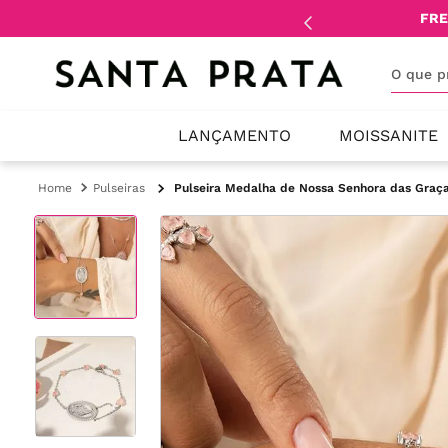
mente
lojistas
e
revendedores
.
FRE
O que 
LANÇAMENTO
MOISSANITE
Pulseiras
Pulseira Medalha de Nossa Senhora das Graça