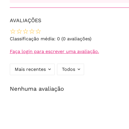
AVALIAÇÕES
☆
☆
☆
☆
☆
Classificação média: 0
(0 avaliações)
Faça login para escrever uma avaliação.
Mais recentes
Todos
Nenhuma avaliação