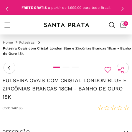
FRETE GRÁTIS
a partir de 1.999,00 para todo Brasil
0
Pulseiras
Pulseira Ovais com Cristal London Blue e Zircônias Brancas 18cm - Banho
de Ouro 18k
PULSEIRA OVAIS COM CRISTAL LONDON BLUE E
ZIRCÔNIAS BRANCAS 18CM - BANHO DE OURO
18K
☆
☆
☆
☆
☆
Cod
:
146165
DESCRIÇÃO