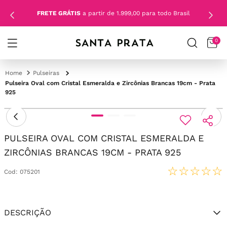
FRETE GRÁTIS
a partir de 1.999,00 para todo Brasil
0
Pulseiras
Pulseira Oval com Cristal Esmeralda e Zircônias Brancas 19cm - Prata
925
PULSEIRA OVAL COM CRISTAL ESMERALDA E
ZIRCÔNIAS BRANCAS 19CM - PRATA 925
☆
☆
☆
☆
☆
Cod
:
075201
DESCRIÇÃO