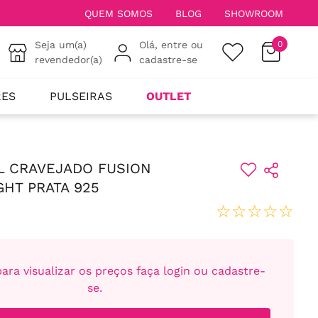
QUEM SOMOS
BLOG
SHOWROOM
Seja um(a)
Olá, entre ou
0
revendedor(a)
cadastre-se
RES
PULSEIRAS
OUTLET
L CRAVEJADO FUSION
GHT PRATA 925
☆
☆
☆
☆
☆
ara visualizar os preços faça login ou cadastre-
se.