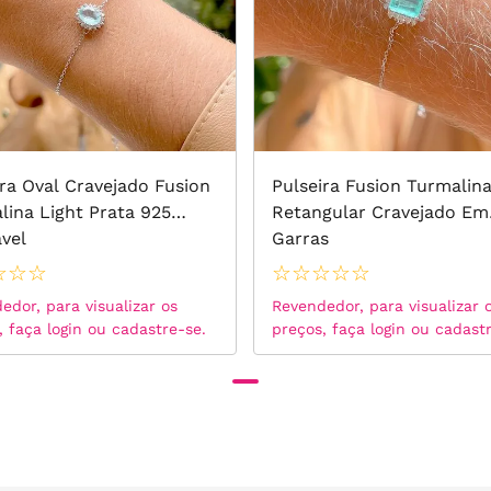
ira Oval Cravejado Fusion
Pulseira Fusion Turmalin
lina Light Prata 925
Retangular Cravejado Em
avel
Garras
☆
☆
☆
☆
☆
☆
☆
☆
edor, para visualizar os
Revendedor, para visualizar 
, faça login ou cadastre-se.
preços, faça login ou cadast