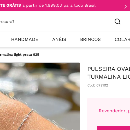
TE GRÁTIS
a partir de 1.999,00 para todo Brasil
procura?
HANDMADE
ANÉIS
BRINCOS
COLA
rmalina light prata 925
PULSEIRA OVA
TURMALINA LI
Cod
:
073102
Revendedor, p