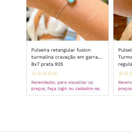
Pulseira retangular fusion
Pulse
turmalina cravação em garras
Turma
8x7 prata 925
regul
☆
☆
☆
☆
☆
☆
☆
Revendedor, para visualizar os
Revend
preços, faça login ou cadastre-se.
preços