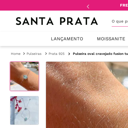
mente
lojistas
e
revendedores
.
FRE
O que 
LANÇAMENTO
MOISSANITE
Pulseiras
Prata 925
Pulseira oval cravejado fusion tu