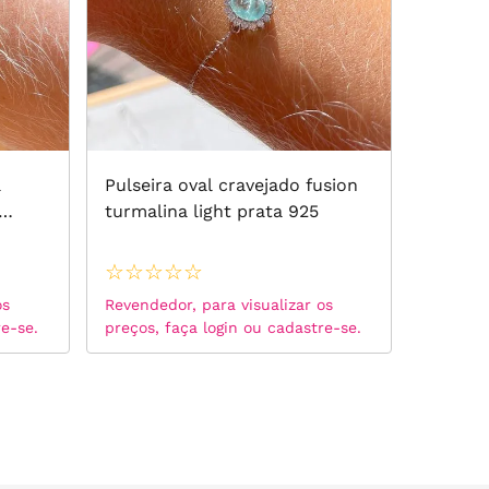
a
Pulseira oval cravejado fusion
turmalina light prata 925
☆
☆
☆
☆
☆
os
Revendedor, para visualizar os
re-se.
preços, faça login ou cadastre-se.