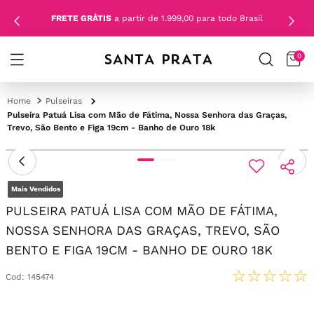
FRETE GRÁTIS
a partir de 1.999,00 para todo Brasil
0
Pulseiras
Pulseira Patuá Lisa com Mão de Fátima, Nossa Senhora das Graças,
Trevo, São Bento e Figa 19cm - Banho de Ouro 18k
Mais Vendidos
PULSEIRA PATUÁ LISA COM MÃO DE FÁTIMA,
NOSSA SENHORA DAS GRAÇAS, TREVO, SÃO
BENTO E FIGA 19CM - BANHO DE OURO 18K
☆
☆
☆
☆
☆
Cod
:
145474