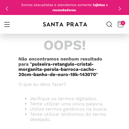
Somos atacadistas e atendemos somente
lojistas
e
revendedores
.
0
OOPS!
Não encontramos nenhum resultado
para "
pulseira-retangulo-cristal-
morganita-perola-barroca-cacho-
20cm-banho-de-ouro-18k-143070
"
O que eu devo fazer?
Verifique os termos digitados.
Tente utilizar uma única palavra.
Utilize termos genéricos na busca.
Tente utilizar sinônimos do termo
desejado.