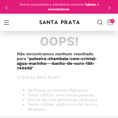
Somos atacadistas e atendemos somente
lojistas
e
revendedores
.
0
OOPS!
Não encontramos nenhum resultado
para "
pulseira-shambala-com-cristal-
agua-marinha---banho-de-ouro-18k-
144440
"
O que eu devo fazer?
Verifique os termos digitados.
Tente utilizar uma única palavra.
Utilize termos genéricos na busca.
Tente utilizar sinônimos do termo
desejado.