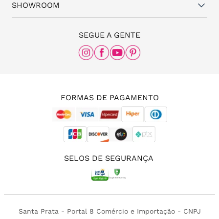
(11) 94824-6508
SHOWROOM
Meus pedidos
Blog da Santa
(11) 3087-8168
The Office
SEGUE A GENTE
Rua Frei Caneca, nº 558 - 11º andar, Consolação,
São Paulo - SP, 01307-000
(11) 96456-0336
(11) 3213-4380
FORMAS DE PAGAMENTO
SELOS DE SEGURANÇA
Santa Prata - Portal 8 Comércio e Importação - CNPJ