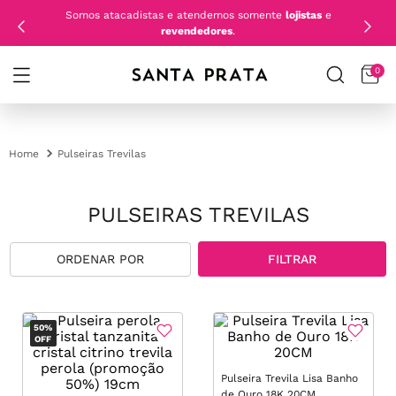
Somos atacadistas e atendemos somente
lojistas
e
revendedores
.
0
Pulseiras Trevilas
PULSEIRAS TREVILAS
FILTRAR
50%
OFF
Pulseira Trevila Lisa Banho
de Ouro 18K 20CM