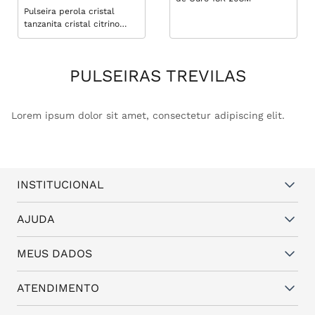
Pulseira perola cristal
tanzanita cristal citrino
trevila perola (promoção
50%) 19cm
PULSEIRAS TREVILAS
Lorem ipsum dolor sit amet, consectetur adipiscing elit.
INSTITUCIONAL
Quem somos
AJUDA
Vantagens
Dúvidas frequentes
MEUS DADOS
Política de Trocas e Garantia
Fale conosco
Política de Privacidade
Cadastro
ATENDIMENTO
Assistência Técnica
Minha conta
Representantes