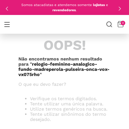
Somos atacadistas e atendemos somente
lojistas
e
revendedores
.
0
OOPS!
Não encontramos nenhum resultado
para "
relogio-feminino-analogico-
fundo-madreperola-pulseira-onca-vox-
vx075rho
"
O que eu devo fazer?
Verifique os termos digitados.
Tente utilizar uma única palavra.
Utilize termos genéricos na busca.
Tente utilizar sinônimos do termo
desejado.