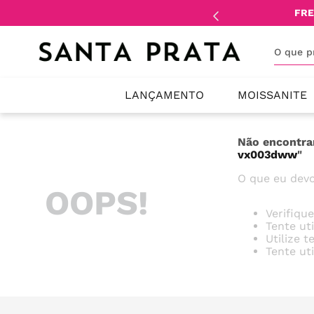
mente
lojistas
e
revendedores
.
FRE
O que 
LANÇAMENTO
MOISSANITE
Não encontra
vx003dww
"
O que eu devo
OOPS!
Verifiqu
Tente ut
Utilize 
Tente ut