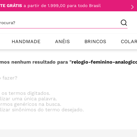
TE GRÁTIS
a partir de 1.999,00 para todo Brasil
procura?
HANDMADE
ANÉIS
BRINCOS
COLA
mos nenhum resultado para "
relogio-feminino-analogi
 fazer?
e os termos digitados.
ilizar uma única palavra.
termos genéricos na busca.
ilizar sinônimos do termo desejado.