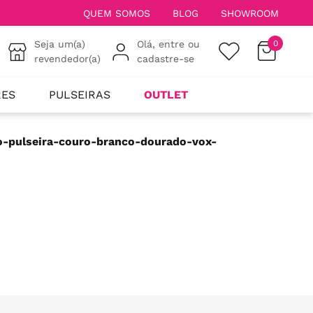
QUEM SOMOS
BLOG
SHOWROOM
Seja um(a)
Olá, entre ou
0
revendedor(a)
cadastre-se
RES
PULSEIRAS
OUTLET
co-pulseira-couro-branco-dourado-vox-