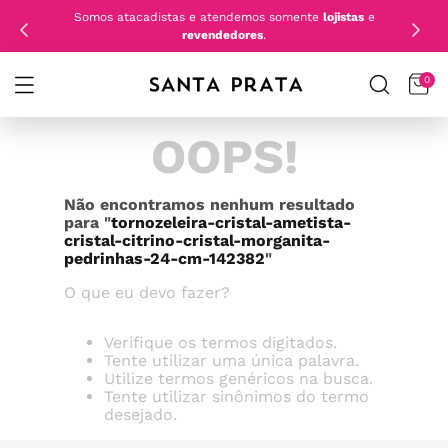
Somos atacadistas e atendemos somente
lojistas
e
revendedores
.
0
OOPS!
Não encontramos nenhum resultado
para "
tornozeleira-cristal-ametista-
cristal-citrino-cristal-morganita-
pedrinhas-24-cm-142382
"
O que eu devo fazer?
Verifique os termos digitados.
Tente utilizar uma única palavra.
Utilize termos genéricos na busca.
Tente utilizar sinônimos do termo
desejado.