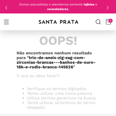
Somos atacadistas e atendemos somente
lojistas
e
revendedores
.
0
OOPS!
Não encontramos nenhum resultado
para "
trio-de-aneis-zig-zag-com-
zirconias-brancas---banhos-de-ouro-
18k-e-rodio-branco-145626
"
O que eu devo fazer?
Verifique os termos digitados.
Tente utilizar uma única palavra.
Utilize termos genéricos na busca.
Tente utilizar sinônimos do termo
desejado.