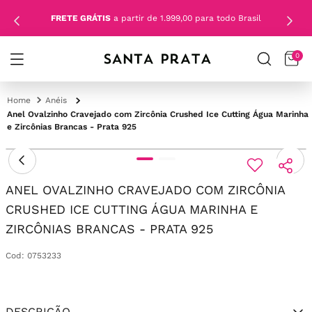
FRETE GRÁTIS
a partir de 1.999,00 para todo Brasil
0
Anéis
Anel Ovalzinho Cravejado com Zircônia Crushed Ice Cutting Água Marinha
e Zircônias Brancas - Prata 925
ANEL OVALZINHO CRAVEJADO COM ZIRCÔNIA
CRUSHED ICE CUTTING ÁGUA MARINHA E
ZIRCÔNIAS BRANCAS - PRATA 925
Cod
:
0753233
DESCRIÇÃO