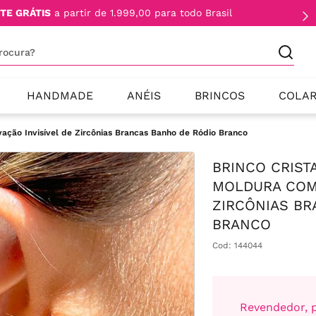
TE GRÁTIS
a partir de 1.999,00 para todo Brasil
procura?
HANDMADE
ANÉIS
BRINCOS
COLA
ação Invisível de Zircônias Brancas Banho de Ródio Branco
BRINCO CRIST
MOLDURA COM 
ZIRCÔNIAS BR
BRANCO
Cod
:
144044
Revendedor, p