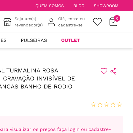
QUEM SOMOS
BLOG
SHOWROOM
Seja um(a)
Olá, entre ou
0
revendedor(a)
cadastre-se
RES
PULSEIRAS
OUTLET
AL TURMALINA ROSA
CRAVAÇÃO INVISÍVEL DE
ANCAS BANHO DE RÓDIO
☆
☆
☆
☆
☆
ara visualizar os preços faça login ou cadastre-