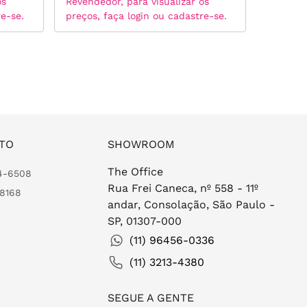
os
Revendedor, para visualizar os
Revended
re-se.
preços, faça login ou cadastre-se.
preços, 
TO
SHOWROOM
The Office
24-6508
Rua Frei Caneca, nº 558 - 11º
-8168
andar, Consolação, São Paulo -
SP, 01307-000
(11) 96456-0336
(11) 3213-4380
SEGUE A GENTE