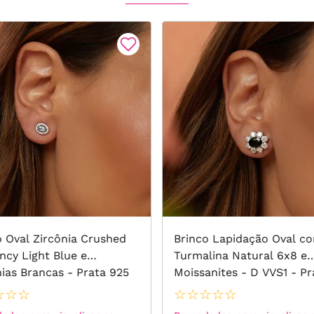
o Oval Zircônia Crushed
Brinco Lapidação Oval c
ncy Light Blue e
Turmalina Natural 6x8 e
nias Brancas - Prata 925
Moissanites - D VVS1 - Pr
925
☆
☆
☆
☆
☆
☆
☆
☆