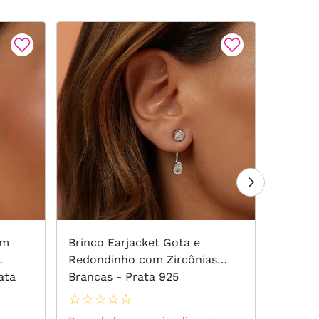
om
Brinco Earjacket Gota e
Brinco
Redondinho com Zircônias
Zircôn
ata
Brancas - Prata 925
Ouro 1
☆
☆
☆
☆
☆
☆
☆
☆