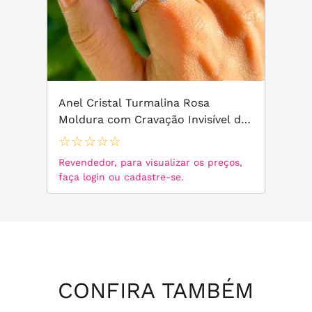
Anel Cristal Turmalina Rosa
Moldura com Cravação Invisível de
Zircônias Brancas Banho de Ródio
☆
☆
☆
☆
☆
Branco
Revendedor, para visualizar os preços,
faça login ou cadastre-se.
CONFIRA TAMBÉM