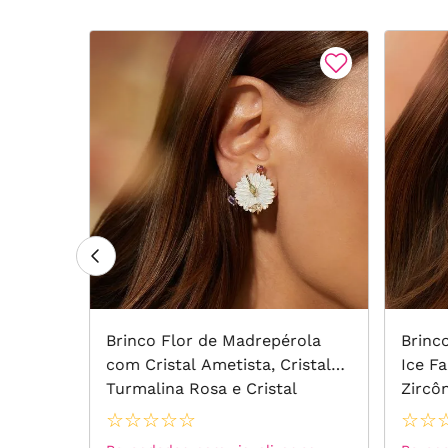
adrada
Brinco Flor de Madrepérola
Brinc
 Negras
com Cristal Ametista, Cristal
Ice Fa
o
Turmalina Rosa e Cristal
Zircô
Ametista Verde - Banho de
☆
☆
☆
☆
☆
☆
☆
Ouro 18k