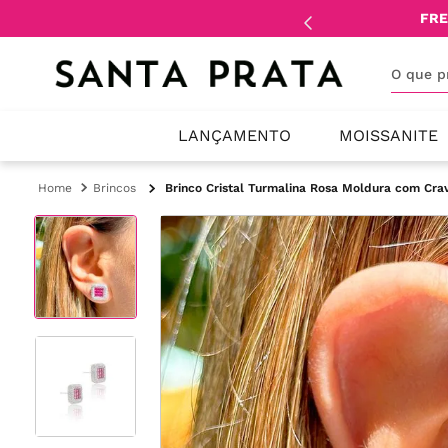
mente
lojistas
e
revendedores
.
FRE
O que 
LANÇAMENTO
MOISSANITE
Brincos
Brinco Cristal Turmalina Rosa Moldura com Crav