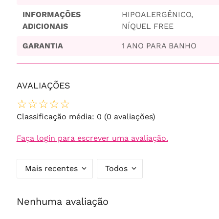
INFORMAÇÕES
HIPOALERGÊNICO,
ADICIONAIS
NÍQUEL FREE
GARANTIA
1 ANO PARA BANHO
AVALIAÇÕES
☆
☆
☆
☆
☆
Classificação média: 0
(0 avaliações)
Faça login para escrever uma avaliação.
Mais recentes
Todos
Nenhuma avaliação