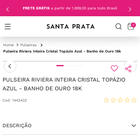
FRETE GRÁTIS
a partir de 1.999,00 para todo Brasil
0
Pulseiras
Pulseira Riviera Inteira Cristal Topázio Azul - Banho de Ouro 18k
PULSEIRA RIVIERA INTEIRA CRISTAL TOPÁZIO
AZUL - BANHO DE OURO 18K
☆
☆
☆
☆
☆
Cod
:
1442432
DESCRIÇÃO