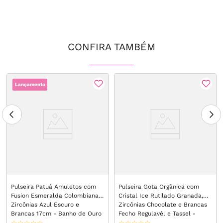
CONFIRA TAMBÉM
Lançamento
Pulseira Patuá Amuletos com
Pulseira Gota Orgânica com
Fusion Esmeralda Colombiana e
Cristal Ice Rutilado Granada,
Zircônias Azul Escuro e
Zircônias Chocolate e Brancas
Brancas 17cm - Banho de Ouro
Fecho Regulavél e Tassel -
18k
Banho de Ródio Branco