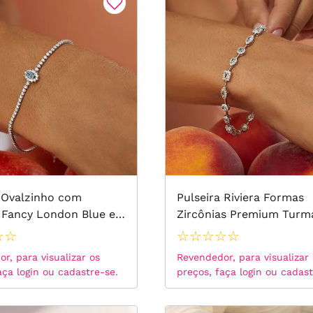
a Ovalzinho com
Pulseira Riviera Formas
 Fancy London Blue e
Zircônias Premium Turm
s Brancas 19cm - Prata
Paraiba e Zircônias Bran
☆
☆
☆
☆
☆
☆
☆
18cm - Prata 925
r, para visualizar os
Revendedor, para visualizar
aça login ou cadastre-se.
preços, faça login ou cadast