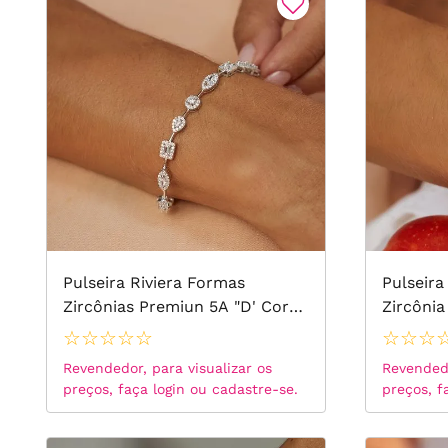
Pulseira Riviera Formas
Pulseir
Zircônias Premiun 5A "D' Cor
Zircônia
de Diamante e Zircônias
Zircônia
☆
☆
☆
☆
☆
☆
☆
☆
Brancas 18cm - Prata 925
925
Revendedor, para visualizar os
Revendedo
preços, faça login ou cadastre-se.
preços, f