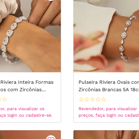
 Riviera Inteira Formas
Pulseira Riviera Ovais c
dos com Zircônias
Zircônias Brancas 5A 18
Ice Cutting Light
Prata 925
☆
☆
☆
☆
☆
☆
☆
llow e Zircônias
r, para visualizar os
Revendedor, para visualizar
 18cm - Prata 925
aça login ou cadastre-se.
preços, faça login ou cadast