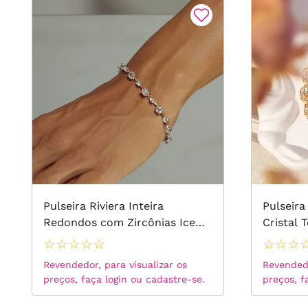
Pulseira Riviera Inteira
Pulseira
Redondos com Zircônias Ice
Cristal 
Cutting Diamond Color e
Brancas
☆
☆
☆
☆
☆
☆
☆
☆
Zircônias Brancas 17cm - Prata
18k
Revendedor, para visualizar os
Revendedo
925
preços, faça login ou cadastre-se.
preços, f