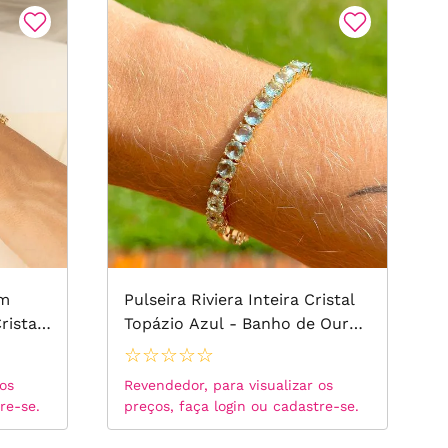
om
Pulseira Riviera Inteira Cristal
ristal
Topázio Azul - Banho de Ouro
olita e
18k
☆
☆
☆
☆
☆
 -
 os
Revendedor, para visualizar os
re-se.
preços, faça login ou cadastre-se.