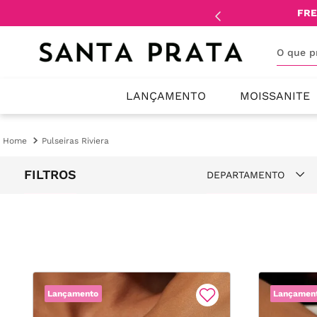
mente
lojistas
e
revendedores
.
FRE
O que 
LANÇAMENTO
MOISSANITE
Pulseiras Riviera
FILTROS
DEPARTAMENTO
Pulseiras
Lançamento
Lançamen