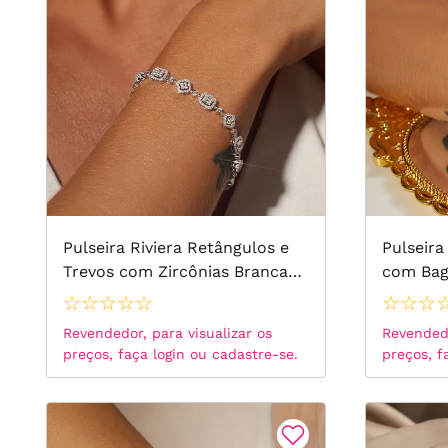
Pulseira Riviera Retângulos e
Pulseira
Trevos com Zircônias Brancas
com Bag
18cm - Prata 925
Brancas
☆
☆
☆
☆
☆
☆
☆
☆
18k
Revendedor, para visualizar os
Revendedo
preços, faça login ou cadastre-se.
preços, f