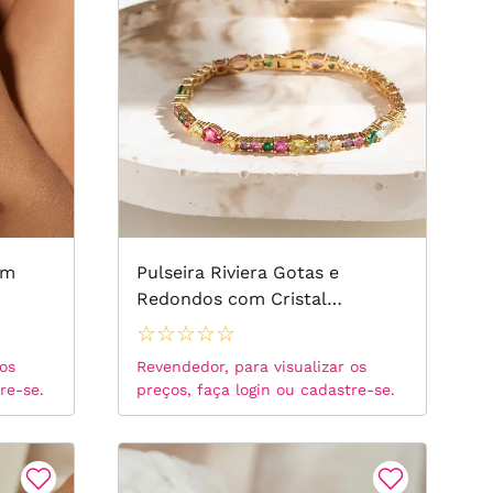
om
Pulseira Riviera Gotas e
Redondos com Cristal
VVS1
Turmalina Rosa, Cristal Citrino
☆
☆
☆
☆
☆
e Cristal Topázio Azul 18cm -
 os
Revendedor, para visualizar os
Banho de Ouro 18k
re-se.
preços, faça login ou cadastre-se.