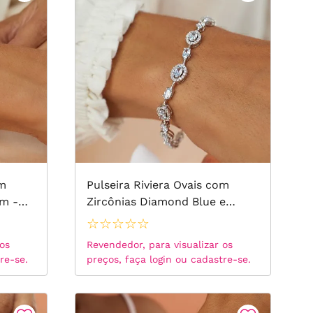
om
Pulseira Riviera Ovais com
cm -
Zircônias Diamond Blue e
Zircônias Brancas 18cm - Prata
☆
☆
☆
☆
☆
925
 os
Revendedor, para visualizar os
re-se.
preços, faça login ou cadastre-se.