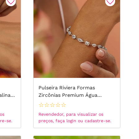
Pulseira Riviera Formas
alina
Zircônias Premium Água
cas
Marinha e Zircônias Brancas
☆
☆
☆
☆
☆
18cm - Prata 925
 os
Revendedor, para visualizar os
re-se.
preços, faça login ou cadastre-se.