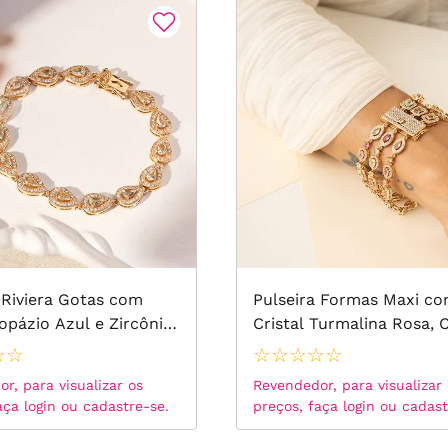
 Riviera Gotas com
Pulseira Formas Maxi c
Topázio Azul e Zircônias
Cristal Turmalina Rosa, C
 17cm - Banho de Ouro
Topázio Azul, Cristal Rod
☆
☆
☆
☆
☆
☆
☆
Zircônias Brancas 17,5cm
r, para visualizar os
Revendedor, para visualizar
Banho de Ouro 18k
aça login ou cadastre-se.
preços, faça login ou cadast