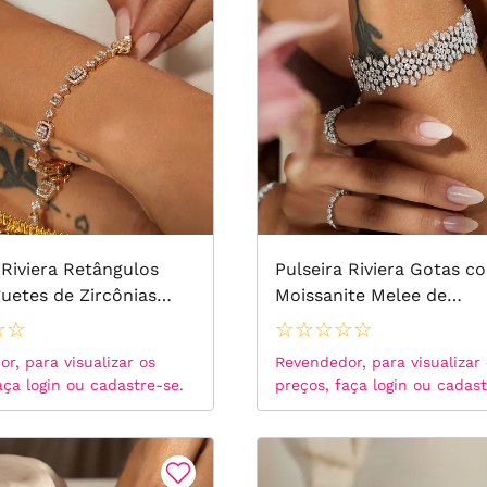
Braceletes
 Riviera Retângulos
Pulseira Riviera Gotas c
uetes de Zircônias
Moissanite Melee de
 18cm - Banho de Ouro
1x1.25x2mm 0.02 CT - D 
☆
☆
☆
☆
☆
☆
☆
18cm - Prata 925
r, para visualizar os
Revendedor, para visualizar
aça login ou cadastre-se.
preços, faça login ou cadast