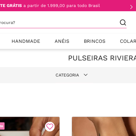
TE GRÁTIS
a partir de 1.999,00 para todo Brasil
procura?
HANDMADE
ANÉIS
BRINCOS
COLA
PULSEIRAS RIVIER
CATEGORIA
Riviera
Prata 925
Banho de Ouro 18k
to
Banho de Ródio Branco