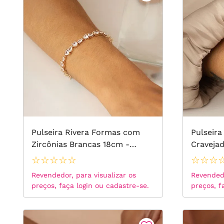
Pulseira Rivera Formas com
Pulseira
Zircônias Brancas 18cm -
Craveja
Banho de Ouro 18k
Crushed 
☆
☆
☆
☆
☆
☆
☆
☆
Fancy Ye
Revendedor, para visualizar os
Revendedo
Brancas
preços, faça login ou cadastre-se.
preços, f