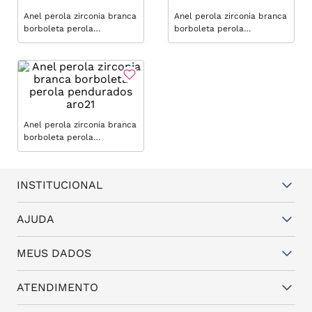
Anel perola zirconia branca
Anel perola zirconia branca
borboleta perola
borboleta perola
pendurados aro14
pendurados aro16
Anel perola zirconia branca
borboleta perola
pendurados aro21
INSTITUCIONAL
Quem somos
AJUDA
Vantagens
Dúvidas frequentes
MEUS DADOS
Política de Trocas e Garantia
Fale conosco
Política de Privacidade
Cadastro
ATENDIMENTO
Assistência Técnica
Minha conta