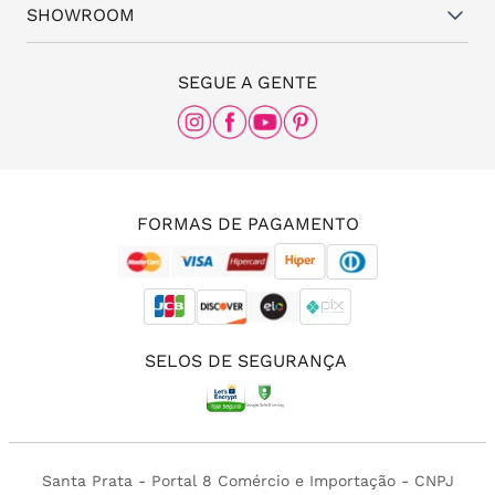
Representantes
(11) 94824-6508
SHOWROOM
Meus pedidos
Blog da Santa
(11) 3087-8168
The Office
SEGUE A GENTE
Rua Frei Caneca, nº 558 - 11º andar, Consolação,
São Paulo - SP, 01307-000
(11) 96456-0336
(11) 3213-4380
FORMAS DE PAGAMENTO
SELOS DE SEGURANÇA
Santa Prata - Portal 8 Comércio e Importação - CNPJ