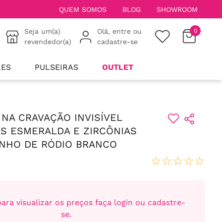
QUEM SOMOS
BLOG
SHOWROOM
Seja um(a)
Olá, entre ou
0
revendedor(a)
cadastre-se
RES
PULSEIRAS
OUTLET
 NA CRAVAÇÃO INVISÍVEL
S ESMERALDA E ZIRCÔNIAS
ANHO DE RÓDIO BRANCO
☆
☆
☆
☆
☆
ara visualizar os preços faça login ou cadastre-
se.