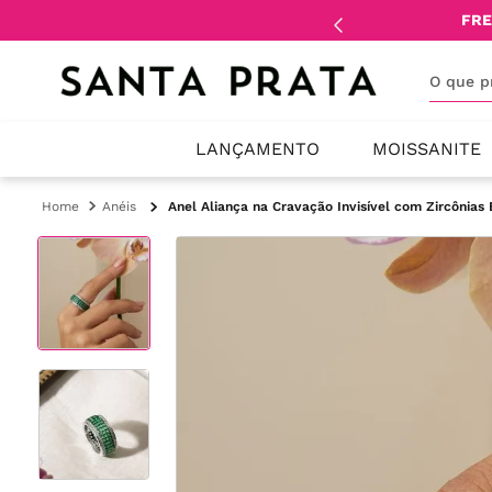
mente
lojistas
e
revendedores
.
FRE
O que 
LANÇAMENTO
MOISSANITE
Anéis
Anel Aliança na Cravação Invisível com Zircônias