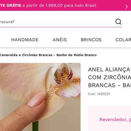
TE GRÁTIS
a partir de 1.999,00 para todo Brasil
procura?
HANDMADE
ANÉIS
BRINCOS
COLA
 Esmeralda e Zircônias Brancas - Banho de Ródio Branco
ANEL ALIANÇA
COM ZIRCÔNIA
BRANCAS - B
Cod
:
1450221
Revendedor, p