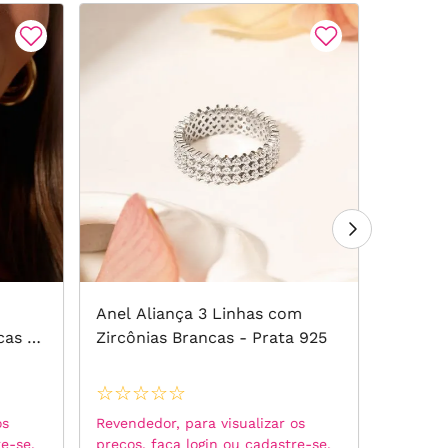
Anel Aliança 3 Linhas com
Anel G
cas -
Zircônias Brancas - Prata 925
com Zi
de Our
☆
☆
☆
☆
☆
☆
☆
☆
os
Revendedor, para visualizar os
Revended
re-se.
preços, faça login ou cadastre-se.
preços, 