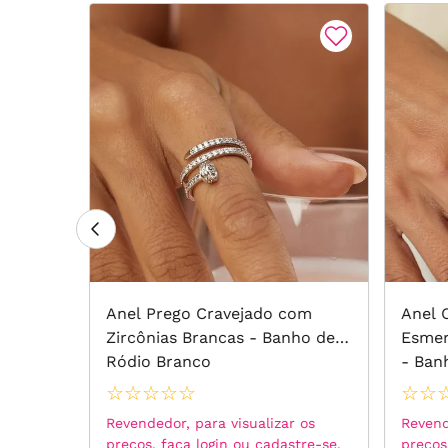
ion
Anel Prego Cravejado com
Anel 
rancas
Zircônias Brancas - Banho de
Esmer
Ródio Branco
- Ban
☆
☆
☆
☆
☆
☆
☆
 os
Revendedor, para visualizar os
Revend
tre-se.
preços, faça login ou cadastre-se.
preços