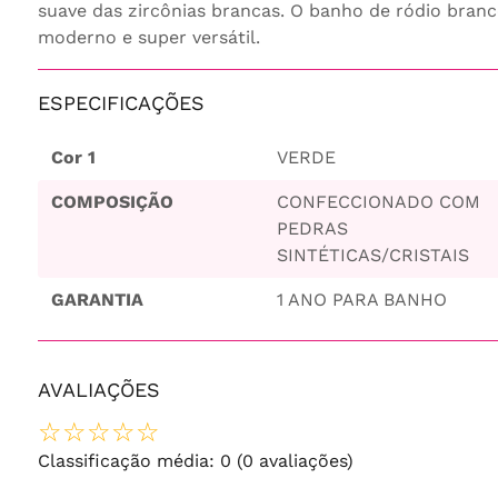
suave das zircônias brancas. O banho de ródio branco
moderno e super versátil.
ESPECIFICAÇÕES
Cor 1
VERDE
COMPOSIÇÃO
CONFECCIONADO COM
PEDRAS
SINTÉTICAS/CRISTAIS
GARANTIA
1 ANO PARA BANHO
AVALIAÇÕES
☆
☆
☆
☆
☆
Classificação média: 0
(0 avaliações)