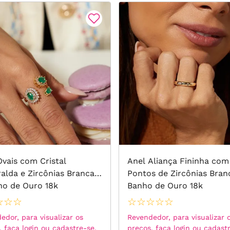
Ovais com Cristal
Anel Aliança Fininha com
alda e Zircônias Brancas
Pontos de Zircônias Bran
ho de Ouro 18k
Banho de Ouro 18k
☆
☆
☆
☆
☆
☆
☆
☆
edor, para visualizar os
Revendedor, para visualizar 
, faça login ou cadastre-se.
preços, faça login ou cadast