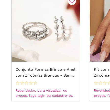
Conjunto Formas Brinco e Anel
Kit com
com Zircônias Brancas - Banho
Zircônia
de Ródio Branco
Ouro18k
☆
☆
☆
☆
☆
☆
☆
☆
Revendedor, para visualizar os
Revendedo
preços, faça login ou cadastre-se.
preços, f