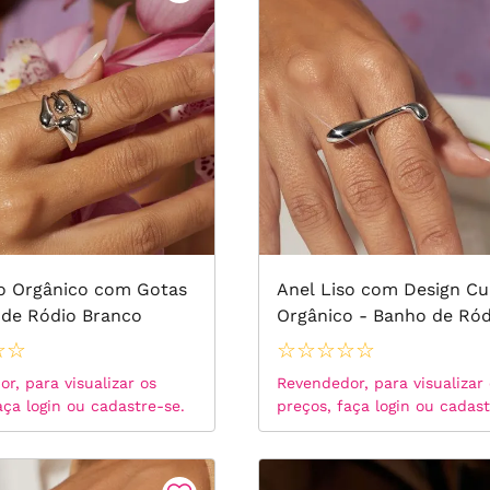
so Orgânico com Gotas
Anel Liso com Design Cu
 de Ródio Branco
Orgânico - Banho de Ród
Branco
☆
☆
☆
☆
☆
☆
☆
r, para visualizar os
Revendedor, para visualizar
aça login ou cadastre-se.
preços, faça login ou cadast