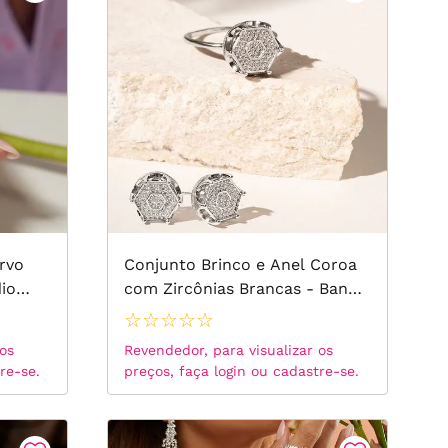
ARO20
ARO21
25
rvo
Conjunto Brinco e Anel Coroa
io
com Zircônias Brancas - Banho
de Ródio Branco
☆
☆
☆
☆
☆
 os
Revendedor, para visualizar os
re-se.
preços, faça login ou cadastre-se.