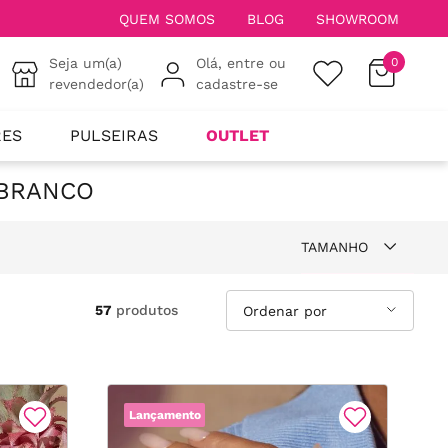
QUEM SOMOS
BLOG
SHOWROOM
Seja um(a)
Olá, entre ou
0
revendedor(a)
cadastre-se
RES
PULSEIRAS
OUTLET
 BRANCO
TAMANHO
10
57
produtos
12
14
Lançamento
15