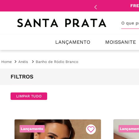
mente
lojistas
e
revendedores
.
FRE
O que 
LANÇAMENTO
MOISSANITE
Anéis
Banho de Ródio Branco
FILTROS
LIMPAR TUDO
Lançamento
Lançamen