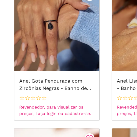
Anel Gota Pendurada com
Anel Li
Zircônias Negras - Banho de
- Banho
Ródio Branco
☆
☆
☆
☆
☆
☆
☆
☆
Revendedor, para visualizar os
Revendedo
preços, faça login ou cadastre-se.
preços, f