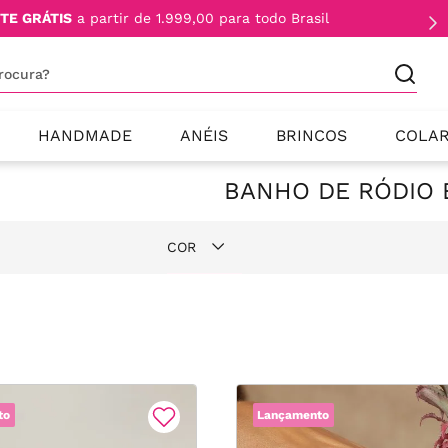
TE GRÁTIS
a partir de 1.999,00 para todo Brasil
procura?
HANDMADE
ANÉIS
BRINCOS
COLA
BANHO DE RÓDIO
COR
Branco
to
Lançamento