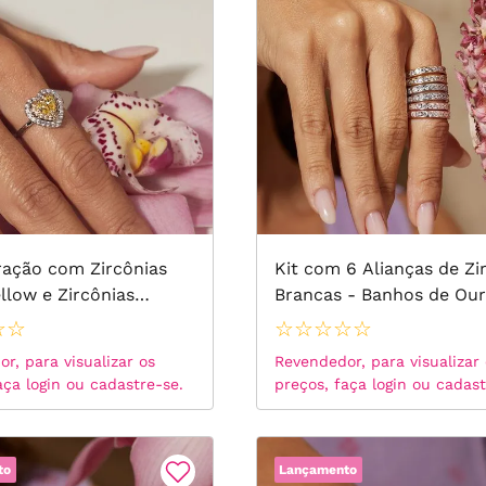
ração com Zircônias
Kit com 6 Alianças de Zi
llow e Zircônias
Brancas - Banhos de Our
 - Banho de Ródio
Ródio e Rosê
☆
☆
☆
☆
☆
☆
☆
r, para visualizar os
Revendedor, para visualizar
aça login ou cadastre-se.
preços, faça login ou cadast
to
Lançamento