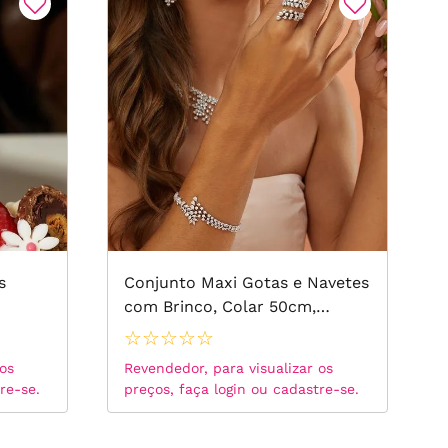
s
Conjunto Maxi Gotas e Navetes
com Brinco, Colar 50cm,
Pulseira 19cm e Anel com
☆
☆
☆
☆
☆
Zircônias Brancas - Banho de
 os
Revendedor, para visualizar os
Ródio Branco
re-se.
preços, faça login ou cadastre-se.