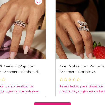
 3 Anéis ZigZag com
Anel Gotas com Zircônia
s Brancas - Banhos de
Brancas - Prata 925
, Ródio Branco e Rosê
☆
☆
☆
☆
☆
☆
☆
r, para visualizar os
Revendedor, para visualizar
aça login ou cadastre-se.
preços, faça login ou cadast