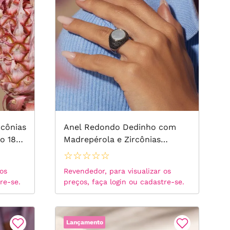
16
17
18
19
20
21
22
rcônias
Anel Redondo Dedinho com
o 18k,
Madrepérola e Zircônias
23
Negras - Banho de Ródio
☆
☆
☆
☆
☆
Branco
24
 os
Revendedor, para visualizar os
re-se.
preços, faça login ou cadastre-se.
ARO14
ARO15
Lançamento
ARO16