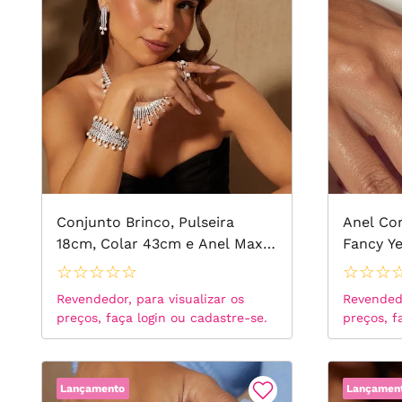
Conjunto Brinco, Pulseira
Anel Co
18cm, Colar 43cm e Anel Maxi
Fancy Ye
Filetes com Pérolas e Zircônias
Brancas
☆
☆
☆
☆
☆
☆
☆
☆
Brancas - Banho de Ródio
Branco
Revendedor, para visualizar os
Revendedo
Branco
preços, faça login ou cadastre-se.
preços, f
Lançamento
Lançamen