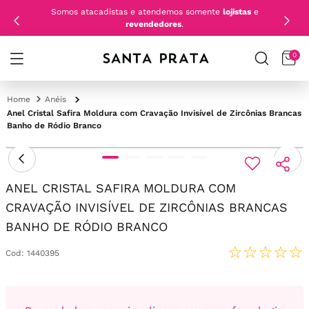
Somos atacadistas e atendemos somente
lojistas
e
revendedores
.
0
Anéis
Anel Cristal Safira Moldura com Cravação Invisível de Zircônias Brancas
Banho de Ródio Branco
ANEL CRISTAL SAFIRA MOLDURA COM
CRAVAÇÃO INVISÍVEL DE ZIRCÔNIAS BRANCAS
BANHO DE RÓDIO BRANCO
☆
☆
☆
☆
☆
Cod
:
1440395