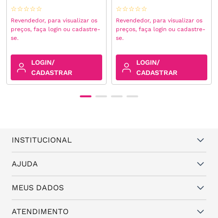
☆
☆
☆
☆
☆
☆
☆
☆
☆
☆
Revendedor, para visualizar os
Revendedor, para visualizar os
preços, faça login ou cadastre-
preços, faça login ou cadastre-
se.
se.
LOGIN/
LOGIN/
CADASTRAR
CADASTRAR
INSTITUCIONAL
Quem somos
AJUDA
Vantagens
Dúvidas frequentes
MEUS DADOS
Política de Trocas e Garantia
Fale conosco
Política de Privacidade
Cadastro
ATENDIMENTO
Assistência Técnica