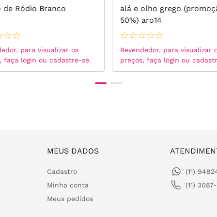
 de Ródio Branco
alá e olho grego (promoç
50%) aro14
☆
☆
☆
☆
☆
☆
☆
☆
edor, para visualizar os
Revendedor, para visualizar 
, faça login ou cadastre-se.
preços, faça login ou cadast
MEUS DADOS
ATENDIMEN
Cadastro
(11) 948
Minha conta
(11) 3087
Meus pedidos