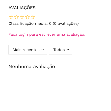
AVALIAÇÕES
☆
☆
☆
☆
☆
Classificação média: 0
(0 avaliações)
Faça login para escrever uma avaliação.
Mais recentes
Todos
Nenhuma avaliação