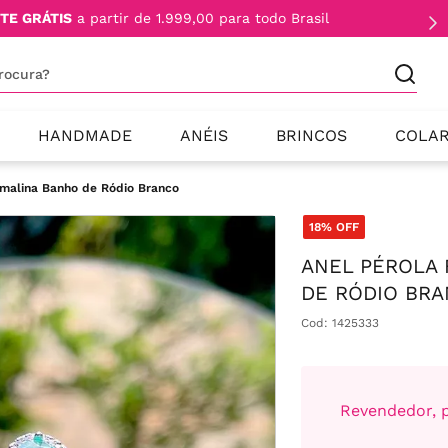
TE GRÁTIS
a partir de 1.999,00 para todo Brasil
procura?
HANDMADE
ANÉIS
BRINCOS
COLA
rmalina Banho de Ródio Branco
18%
OFF
ANEL PÉROLA 
DE RÓDIO BR
Cod
:
1425333
Revendedor, p