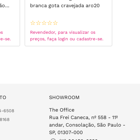
ão
branca gota cravejada aro20
branca 
☆
☆
☆
☆
☆
☆
☆
☆
os
Revendedor, para visualizar os
Revended
re-se.
preços, faça login ou cadastre-se.
preços, 
TO
SHOWROOM
The Office
24-6508
Rua Frei Caneca, nº 558 - 11º
-8168
andar, Consolação, São Paulo -
SP, 01307-000