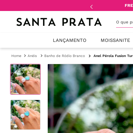
mente
lojistas
e
revendedores
.
FRE
O que 
LANÇAMENTO
MOISSANITE
Anéis
Banho de Ródio Branco
Anel Pérola Fusion Tu