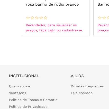
ro15
rosa banho de ródio branco
Banho
☆
☆
☆
☆
☆
☆
☆
 os
Revendedor, para visualizar os
Revend
tre-se.
preços, faça login ou cadastre-se.
preços
INSTITUCIONAL
AJUDA
Quem somos
Dúvidas frequentes
Vantagens
Fale conosco
Política de Trocas e Garantia
Política de Privacidade