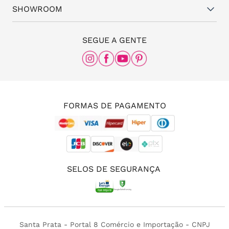
Representantes
(11) 94824-6508
SHOWROOM
Meus pedidos
Blog da Santa
(11) 3087-8168
The Office
SEGUE A GENTE
Rua Frei Caneca, nº 558 - 11º andar, Consolação,
São Paulo - SP, 01307-000
(11) 96456-0336
(11) 3213-4380
FORMAS DE PAGAMENTO
SELOS DE SEGURANÇA
Santa Prata - Portal 8 Comércio e Importação - CNPJ