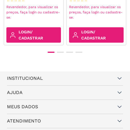
☆
☆
☆
☆
☆
☆
☆
☆
☆
☆
Revendedor, para visualizar os
Revendedor, para visualizar os
preços, faça login ou cadastre-
preços, faça login ou cadastre-
se.
se.
LOGIN/
LOGIN/
CADASTRAR
CADASTRAR
INSTITUCIONAL
Quem somos
AJUDA
Vantagens
Dúvidas frequentes
MEUS DADOS
Política de Trocas e Garantia
Fale conosco
Política de Privacidade
Cadastro
ATENDIMENTO
Assistência Técnica
Minha conta