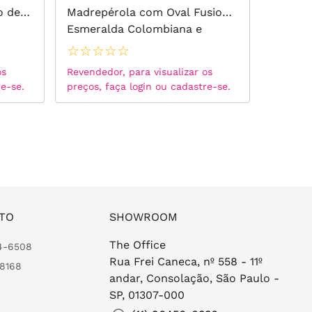
o de
Madrepérola com Oval Fusion
Fusion 
Esmeralda Colombiana e
Branca
Zircônias Brancas - Prata 925
☆
☆
☆
☆
☆
☆
☆
☆
os
Revendedor, para visualizar os
Revended
re-se.
preços, faça login ou cadastre-se.
preços, 
TO
SHOWROOM
The Office
24-6508
Rua Frei Caneca, nº 558 - 11º
-8168
andar, Consolação, São Paulo -
SP, 01307-000