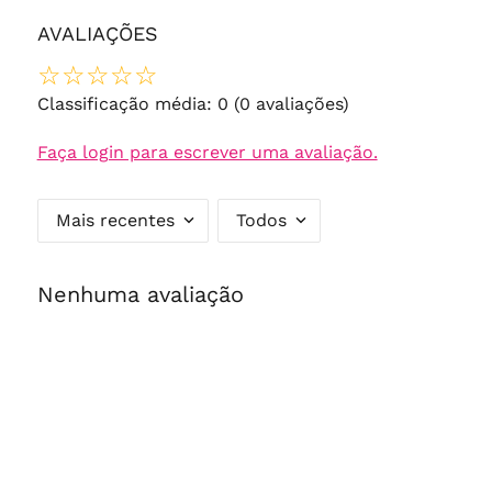
AVALIAÇÕES
☆
☆
☆
☆
☆
Classificação média: 0
(0 avaliações)
Faça login para escrever uma avaliação.
Mais recentes
Todos
Nenhuma avaliação