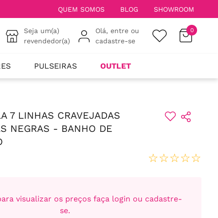
QUEM SOMOS
BLOG
SHOWROOM
Seja um(a)
Olá, entre ou
0
revendedor(a)
cadastre-se
RES
PULSEIRAS
OUTLET
A 7 LINHAS CRAVEJADAS
S NEGRAS - BANHO DE
O
☆
☆
☆
☆
☆
ara visualizar os preços faça login ou cadastre-
se.