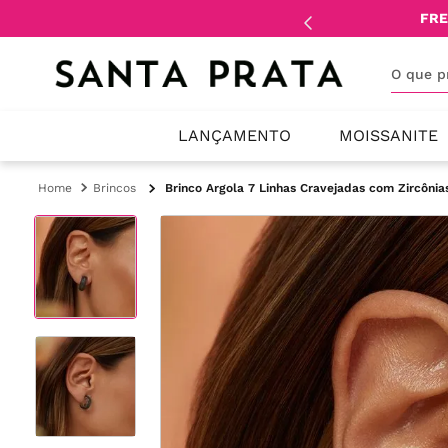
mente
lojistas
e
revendedores
.
FRE
O que 
LANÇAMENTO
MOISSANITE
Brincos
Brinco Argola 7 Linhas Cravejadas com Zircôni