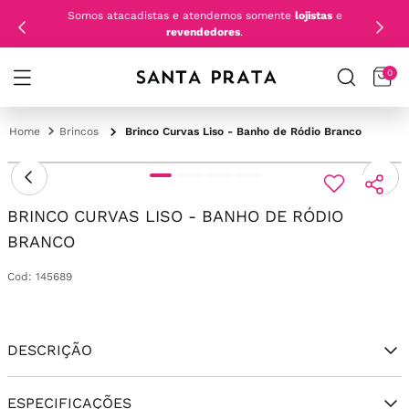
Somos atacadistas e atendemos somente
lojistas
e
revendedores
.
0
Brincos
Brinco Curvas Liso - Banho de Ródio Branco
BRINCO CURVAS LISO - BANHO DE RÓDIO
BRANCO
Cod
:
145689
DESCRIÇÃO
ESPECIFICAÇÕES