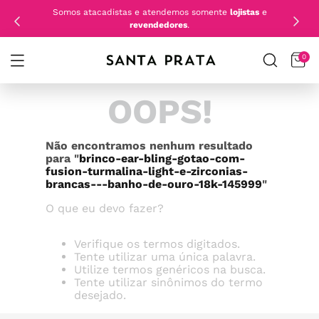
Somos atacadistas e atendemos somente
lojistas
e
revendedores
.
0
OOPS!
Não encontramos nenhum resultado
para "
brinco-ear-bling-gotao-com-
fusion-turmalina-light-e-zirconias-
brancas---banho-de-ouro-18k-145999
"
O que eu devo fazer?
Verifique os termos digitados.
Tente utilizar uma única palavra.
Utilize termos genéricos na busca.
Tente utilizar sinônimos do termo
desejado.