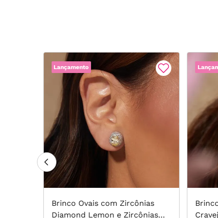
Lançamento
Lança
adrada
Brinco Ovais com Zircônias
Brinc
 Negras
Diamond Lemon e Zircônias
Crave