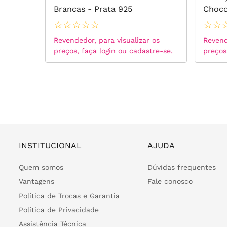
o
Brancas - Prata 925
Choco
☆
☆
☆
☆
☆
☆
☆
 os
Revendedor, para visualizar os
Revend
tre-se.
preços, faça login ou cadastre-se.
preços
INSTITUCIONAL
AJUDA
Quem somos
Dúvidas frequentes
Vantagens
Fale conosco
Política de Trocas e Garantia
Política de Privacidade
Assistência Técnica