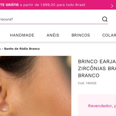
TE GRÁTIS
a partir de 1.999,00 para todo Brasil
procura?
HANDMADE
ANÉIS
BRINCOS
COLA
s - Banho de Ródio Branco
BRINCO EARJ
ZIRCÔNIAS BR
BRANCO
Cod
:
145425
Revendedor, p