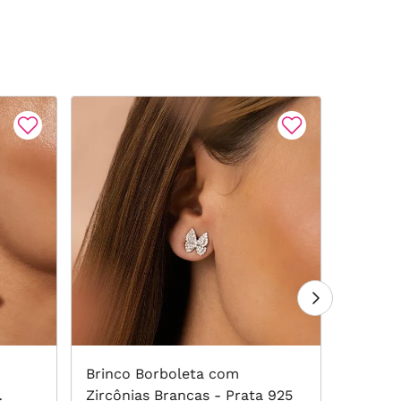
Brinco Borboleta com
Brinco
Zircônias Brancas - Prata 925
Turmal