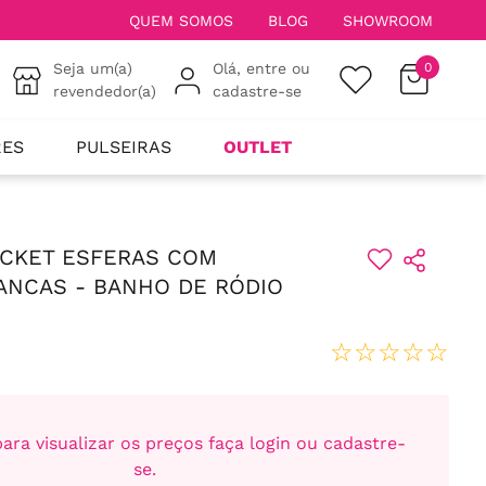
QUEM SOMOS
BLOG
SHOWROOM
Seja um(a)
Olá, entre ou
0
revendedor(a)
cadastre-se
RES
PULSEIRAS
OUTLET
ACKET ESFERAS COM
ANCAS - BANHO DE RÓDIO
☆
☆
☆
☆
☆
ara visualizar os preços faça login ou cadastre-
se.