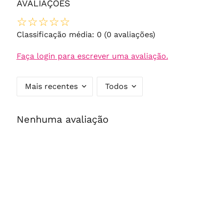
AVALIAÇÕES
☆
☆
☆
☆
☆
Classificação média: 0
(0 avaliações)
Faça login para escrever uma avaliação.
Mais recentes
Todos
Nenhuma avaliação