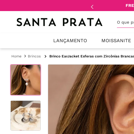
mente
lojistas
e
revendedores
.
FRE
O que 
LANÇAMENTO
MOISSANITE
Brincos
Brinco EarJacket Esferas com Zircônias Branca