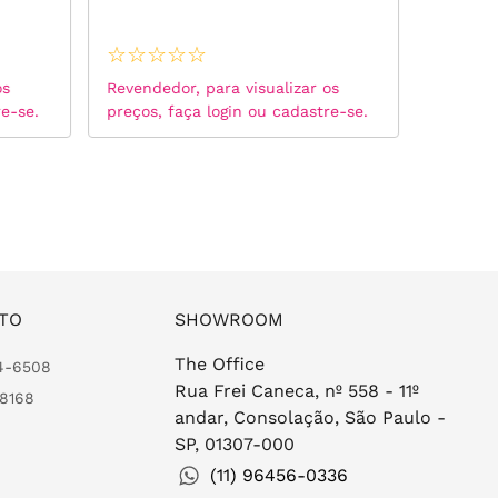
Moissan
925
☆
☆
☆
☆
☆
☆
☆
☆
os
Revendedor, para visualizar os
Revended
re-se.
preços, faça login ou cadastre-se.
preços, 
TO
SHOWROOM
The Office
24-6508
Rua Frei Caneca, nº 558 - 11º
-8168
andar, Consolação, São Paulo -
SP, 01307-000
(11) 96456-0336