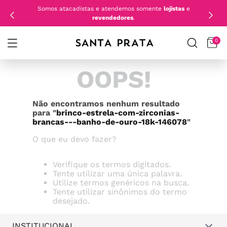
Somos atacadistas e atendemos somente
lojistas
e
revendedores
.
0
OOPS!
Não encontramos nenhum resultado
para "
brinco-estrela-com-zirconias-
brancas---banho-de-ouro-18k-146078
"
O que eu devo fazer?
Verifique os termos digitados.
Tente utilizar uma única palavra.
Utilize termos genéricos na busca.
Tente utilizar sinônimos do termo
desejado.
INSTITUCIONAL