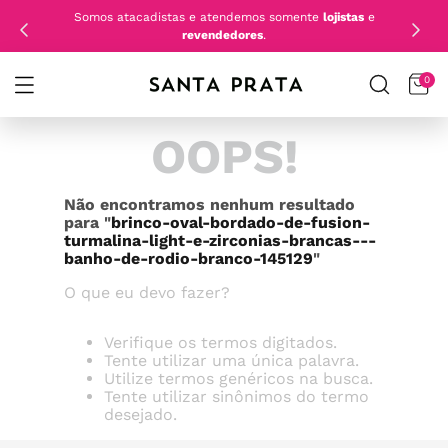
Somos atacadistas e atendemos somente
lojistas
e
revendedores
.
0
OOPS!
Não encontramos nenhum resultado
para "
brinco-oval-bordado-de-fusion-
turmalina-light-e-zirconias-brancas---
banho-de-rodio-branco-145129
"
O que eu devo fazer?
Verifique os termos digitados.
Tente utilizar uma única palavra.
Utilize termos genéricos na busca.
Tente utilizar sinônimos do termo
desejado.