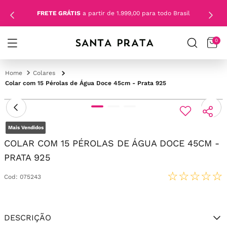
FRETE GRÁTIS
a partir de 1.999,00 para todo Brasil
0
Colares
Colar com 15 Pérolas de Água Doce 45cm - Prata 925
Mais Vendidos
COLAR COM 15 PÉROLAS DE ÁGUA DOCE 45CM -
PRATA 925
☆
☆
☆
☆
☆
Cod
:
075243
DESCRIÇÃO