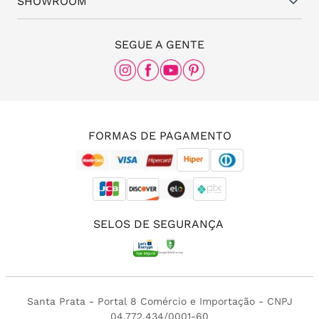
SHOWROOM
Meus pedidos
Blog da Santa
(11) 3087-8168
The Office
SEGUE A GENTE
Rua Frei Caneca, nº 558 - 11º andar, Consolação,
São Paulo - SP, 01307-000
(11) 96456-0336
(11) 3213-4380
FORMAS DE PAGAMENTO
SELOS DE SEGURANÇA
Santa Prata - Portal 8 Comércio e Importação - CNPJ
04.772.434/0001-60