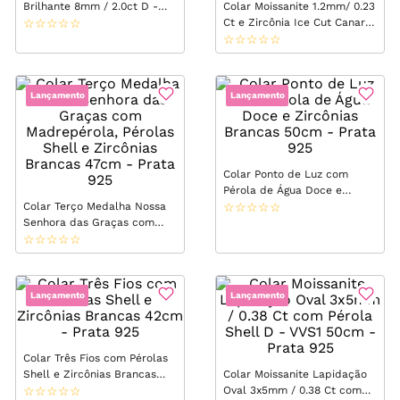
Brilhante 8mm / 2.0ct D -
Colar Moissanite 1.2mm/ 0.23
VVS1 50cm - Prata 925
☆
☆
☆
☆
☆
Ct e Zircônia Ice Cut Canary
8mm D - VVS1 50cm - Prata
☆
☆
☆
☆
☆
925
Lançamento
Lançamento
Colar Ponto de Luz com
Pérola de Água Doce e
Colar Terço Medalha Nossa
Zircônias Brancas 50cm -
☆
☆
☆
☆
☆
Senhora das Graças com
Prata 925
Madrepérola, Pérolas Shell e
☆
☆
☆
☆
☆
Zircônias Brancas 47cm -
Prata 925
Lançamento
Lançamento
Colar Três Fios com Pérolas
Shell e Zircônias Brancas
Colar Moissanite Lapidação
42cm - Prata 925
☆
☆
☆
☆
☆
Oval 3x5mm / 0.38 Ct com