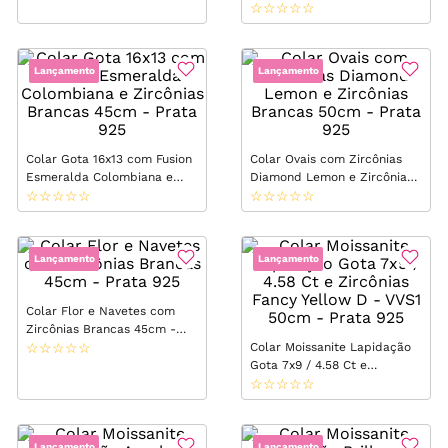
Pérola Shell D - VVS1 50cm
☆
☆
☆
☆
☆
- Prata 925
Lançamento
Lançamento
Colar Gota 16x13 com Fusion
Colar Ovais com Zircônias
Esmeralda Colombiana e
Diamond Lemon e Zircônias
Zircônias Brancas 45cm -
☆
☆
☆
☆
☆
Brancas 50cm - Prata 925
☆
☆
☆
☆
☆
Prata 925
Lançamento
Lançamento
Colar Flor e Navetes com
Zircônias Brancas 45cm -
Prata 925
☆
☆
☆
☆
☆
Colar Moissanite Lapidação
Gota 7x9 / 4.58 Ct e
Zircônias Fancy Yellow D -
☆
☆
☆
☆
☆
VVS1 50cm - Prata 925
Lançamento
Lançamento