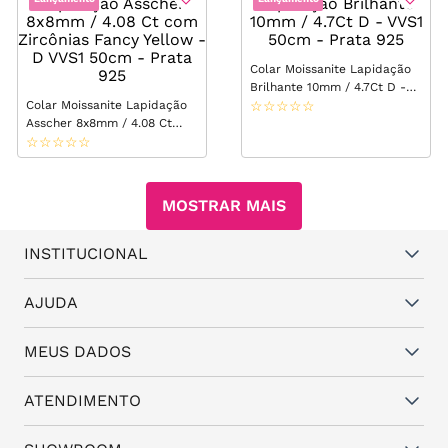
Colar Moissanite Lapidação
Brilhante 10mm / 4.7Ct D -
Colar Moissanite Lapidação
VVS1 50cm - Prata 925
☆
☆
☆
☆
☆
Asscher 8x8mm / 4.08 Ct
com Zircônias Fancy Yellow -
☆
☆
☆
☆
☆
D VVS1 50cm - Prata 925
MOSTRAR MAIS
INSTITUCIONAL
Quem somos
AJUDA
Vantagens
Dúvidas frequentes
MEUS DADOS
Política de Trocas e Garantia
Fale conosco
Política de Privacidade
Cadastro
ATENDIMENTO
Assistência Técnica
Minha conta
Representantes
(11) 94824-6508