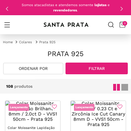
Somos atacadistas e atendemos somente
lojistas
e
revendedores
.
0
Colares
Prata 925
PRATA 925
FILTRAR
108
produtos
Lançamento
Lançamento
Colar Moissanite Lapidação