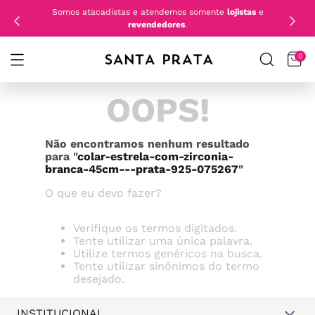
Somos atacadistas e atendemos somente
lojistas
e
revendedores
.
0
OOPS!
Não encontramos nenhum resultado
para "
colar-estrela-com-zirconia-
branca-45cm---prata-925-075267
"
O que eu devo fazer?
Verifique os termos digitados.
Tente utilizar uma única palavra.
Utilize termos genéricos na busca.
Tente utilizar sinônimos do termo
desejado.
INSTITUCIONAL