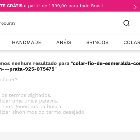
TE GRÁTIS
a partir de 1.999,00 para todo Brasil
procura?
HANDMADE
ANÉIS
BRINCOS
COLA
mos nenhum resultado para "
colar-fio-de-esmeralda-c
m---prata-925-075475
"
 fazer?
e os termos digitados.
ilizar uma única palavra.
termos genéricos na busca.
ilizar sinônimos do termo desejado.