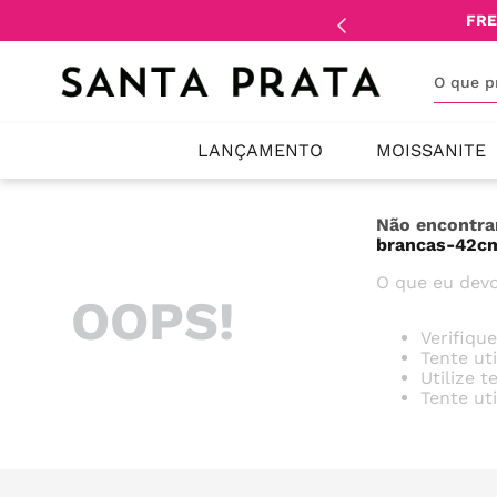
mente
lojistas
e
revendedores
.
FRE
O que 
LANÇAMENTO
MOISSANITE
Não encontra
brancas-42c
O que eu devo
OOPS!
Verifiqu
Tente ut
Utilize 
Tente ut