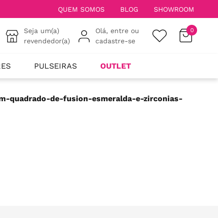
QUEM SOMOS
BLOG
SHOWROOM
Seja um(a)
Olá, entre ou
0
revendedor(a)
cadastre-se
RES
PULSEIRAS
OUTLET
om-quadrado-de-fusion-esmeralda-e-zirconias-