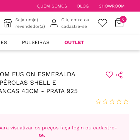
QUEM SOMOS
BLOG
SHOWROOM
Seja um(a)
Olá, entre ou
0
revendedor(a)
cadastre-se
RES
PULSEIRAS
OUTLET
COM FUSION ESMERALDA
PÉROLAS SHELL E
ANCAS 43CM - PRATA 925
☆
☆
☆
☆
☆
ara visualizar os preços faça login ou cadastre-
se.