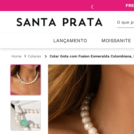
mente
lojistas
e
revendedores
.
FRE
O que 
LANÇAMENTO
MOISSANITE
Colares
Colar Gota com Fusion Esmeralda Colombiana, P