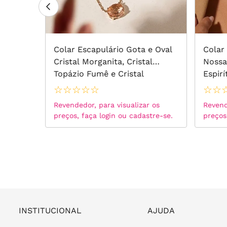
Colar Escapulário Gota e Oval
Colar
 -
Cristal Morganita, Cristal
Nossa
Topázio Fumê e Cristal
Espir
Ametista Verde 64cm - Banho
Zircô
☆
☆
☆
☆
☆
☆
☆
de Ouro 18k
Banho
 os
Revendedor, para visualizar os
Revend
tre-se.
preços, faça login ou cadastre-se.
preços
INSTITUCIONAL
AJUDA