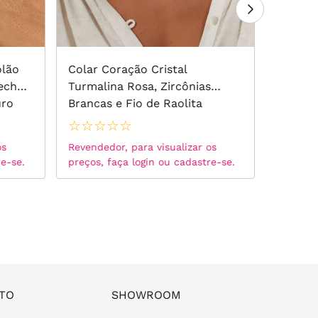
olão
Colar Coração Cristal
Colar 
echo
Turmalina Rosa, Zircônias
Pérolas
uro
Brancas e Fio de Raolita
Branca
Turquesa 42cm - Banho de
☆
☆
☆
☆
☆
☆
☆
☆
Ouro 18k
os
Revendedor, para visualizar os
Revended
re-se.
preços, faça login ou cadastre-se.
preços, 
TO
SHOWROOM