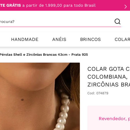
TE GRÁTIS
a partir de 1.999,00 para todo Brasil
procura?
HANDMADE
ANÉIS
BRINCOS
COLA
érolas Shell e Zircônias Brancas 43cm - Prata 925
COLAR GOTA 
COLOMBIANA, 
ZIRCÔNIAS BR
Cod
:
074879
Revendedor, p