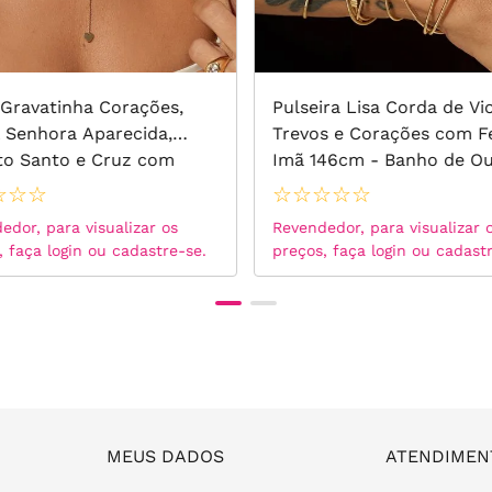
 Gravatinha Corações,
Pulseira Lisa Corda de Vi
 Senhora Aparecida,
Trevos e Corações com F
íto Santo e Cruz com
Imã 146cm - Banho de O
nias Brancas 80cm -
18k
☆
☆
☆
☆
☆
☆
☆
☆
 de Ouro 18k
edor, para visualizar os
Revendedor, para visualizar 
, faça login ou cadastre-se.
preços, faça login ou cadast
MEUS DADOS
ATENDIMEN