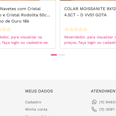
 Navetes com Cristal
COLAR MOISSANITE 9X1
no e Cristal Rodolita 50cm
4.5CT - D VVS1 GOTA
ho de Ouro 18k
☆
☆
☆
☆
☆
☆
☆
☆
edor, para visualizar os
Revendedor, para visualizar 
, faça login ou cadastre-se.
preços, faça login ou cadast
MEUS DADOS
ATENDIMEN
Cadastro
(11) 948
Minha conta
(11) 3087