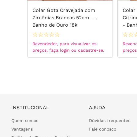
ônias
Colar Gota Cravejada com
Colar
25
Zircônias Brancas 52cm -
Citri
Banho de Ouro 18k
- Ban
☆
☆
☆
☆
☆
☆
☆
 os
Revendedor, para visualizar os
Revend
tre-se.
preços, faça login ou cadastre-se.
preços
INSTITUCIONAL
AJUDA
Quem somos
Dúvidas frequentes
Vantagens
Fale conosco