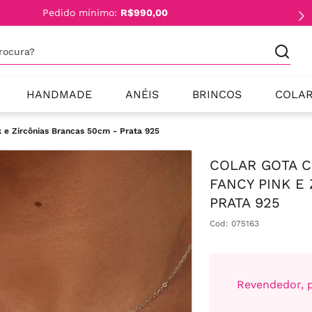
Pedido mínimo:
R$990,00
procura?
HANDMADE
ANÉIS
BRINCOS
COLA
k e Zircônias Brancas 50cm - Prata 925
COLAR GOTA C
FANCY PINK E
PRATA 925
Cod
:
075163
Revendedor, p