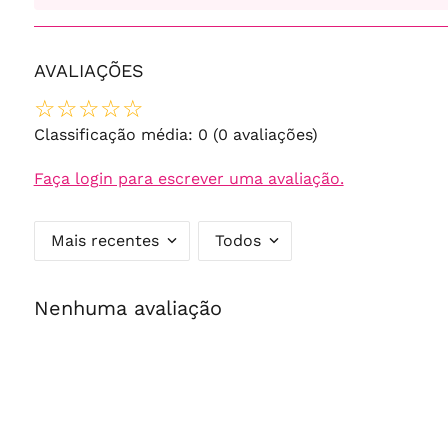
AVALIAÇÕES
☆
☆
☆
☆
☆
Classificação média: 0
(0 avaliações)
Faça login para escrever uma avaliação.
Mais recentes
Todos
Nenhuma avaliação