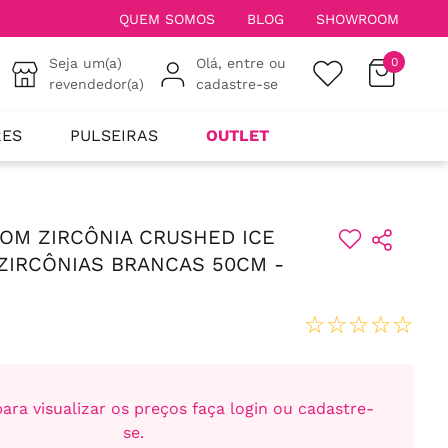
QUEM SOMOS
BLOG
SHOWROOM
Seja um(a)
Olá, entre ou
0
revendedor(a)
cadastre-se
RES
PULSEIRAS
OUTLET
OM ZIRCÔNIA CRUSHED ICE
 ZIRCÔNIAS BRANCAS 50CM -
☆
☆
☆
☆
☆
ara visualizar os preços faça login ou cadastre-
se.