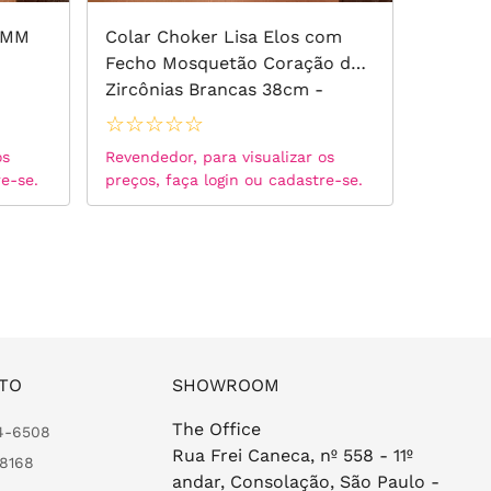
2MM
Colar Choker Lisa Elos com
Colar 
Fecho Mosquetão Coração de
Cristal
Zircônias Brancas 38cm -
Turmali
Banho de Ouro 18k
Ametis
☆
☆
☆
☆
☆
☆
☆
☆
de Our
os
Revendedor, para visualizar os
Revended
re-se.
preços, faça login ou cadastre-se.
preços, 
TO
SHOWROOM
The Office
24-6508
Rua Frei Caneca, nº 558 - 11º
-8168
andar, Consolação, São Paulo -