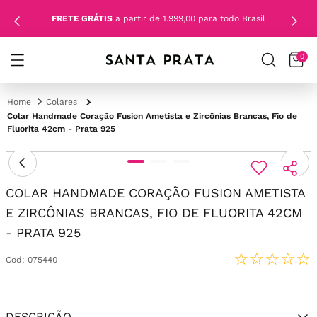
FRETE GRÁTIS
a partir de 1.999,00 para todo Brasil
0
Colares
Colar Handmade Coração Fusion Ametista e Zircônias Brancas, Fio de
Fluorita 42cm - Prata 925
COLAR HANDMADE CORAÇÃO FUSION AMETISTA
E ZIRCÔNIAS BRANCAS, FIO DE FLUORITA 42CM
- PRATA 925
☆
☆
☆
☆
☆
Cod
:
075440
DESCRIÇÃO