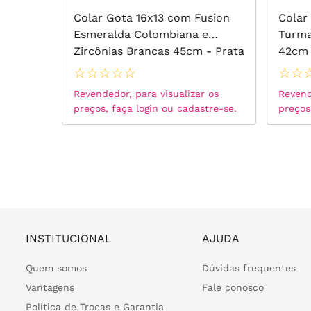
s com
Colar Gota 16x13 com Fusion
Colar
 -
Esmeralda Colombiana e
Turma
Zircônias Brancas 45cm - Prata
42cm 
925
☆
☆
☆
☆
☆
☆
☆
 os
Revendedor, para visualizar os
Revend
tre-se.
preços, faça login ou cadastre-se.
preços
INSTITUCIONAL
AJUDA
Quem somos
Dúvidas frequentes
Vantagens
Fale conosco
Política de Trocas e Garantia