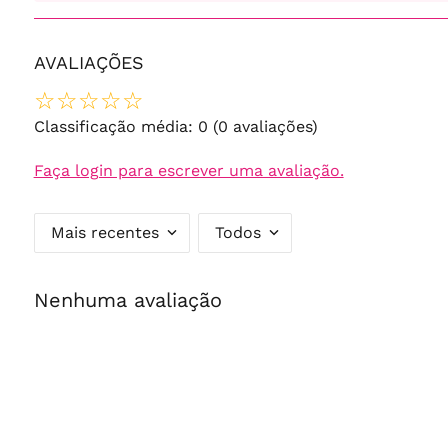
AVALIAÇÕES
☆
☆
☆
☆
☆
Classificação média: 0
(0 avaliações)
Faça login para escrever uma avaliação.
Mais recentes
Todos
Nenhuma avaliação