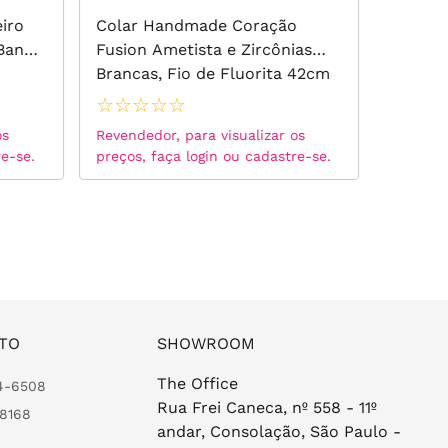
eiro
Colar Handmade Coração
Colar 
 Banho
Fusion Ametista e Zircônias
Doce e
Brancas, Fio de Fluorita 42cm
Banho 
- Prata 925
☆
☆
☆
☆
☆
☆
☆
☆
os
Revendedor, para visualizar os
Revended
re-se.
preços, faça login ou cadastre-se.
preços, 
TO
SHOWROOM
The Office
24-6508
Rua Frei Caneca, nº 558 - 11º
-8168
andar, Consolação, São Paulo -