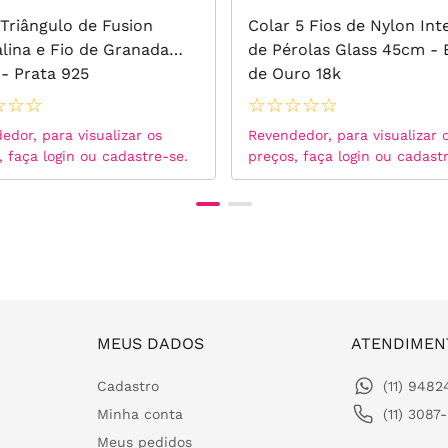
 Triângulo de Fusion
Colar 5 Fios de Nylon Int
lina e Fio de Granada
de Pérolas Glass 45cm -
- Prata 925
de Ouro 18k
☆
☆
☆
☆
☆
☆
☆
☆
edor, para visualizar os
Revendedor, para visualizar 
, faça login ou cadastre-se.
preços, faça login ou cadast
MEUS DADOS
ATENDIMEN
Cadastro
(11) 948
Minha conta
(11) 3087
Meus pedidos