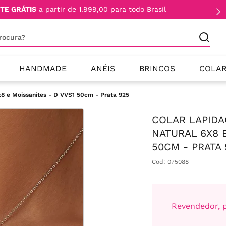
TE GRÁTIS
a partir de 1.999,00 para todo Brasil
procura?
HANDMADE
ANÉIS
BRINCOS
COLA
8 e Moissanites - D VVS1 50cm - Prata 925
COLAR LAPIDA
NATURAL 6X8 
50CM - PRATA 
Cod
:
075088
Revendedor, p