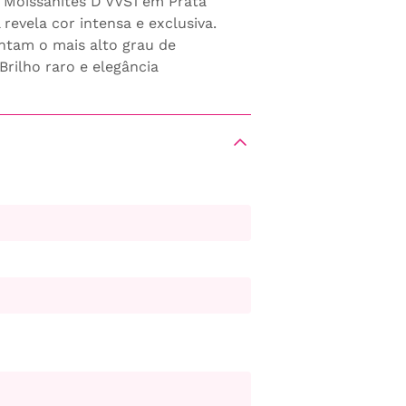
 Moissanites D VVS1 em Prata
 revela cor intensa e exclusiva.
entam o mais alto grau de
Brilho raro e elegância