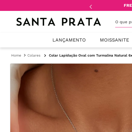
mente
lojistas
e
revendedores
.
FRE
O que 
LANÇAMENTO
MOISSANITE
Colares
Colar Lapidação Oval com Turmalina Natural 6x