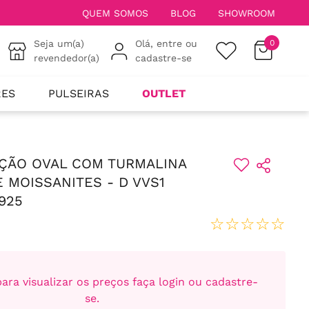
QUEM SOMOS
BLOG
SHOWROOM
Seja um(a)
Olá, entre ou
0
revendedor(a)
cadastre-se
RES
PULSEIRAS
OUTLET
ÇÃO OVAL COM TURMALINA
E MOISSANITES - D VVS1
925
☆
☆
☆
☆
☆
ara visualizar os preços faça login ou cadastre-
se.