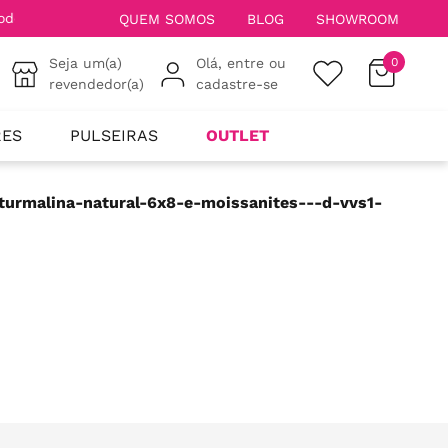
QUEM SOMOS
BLOG
SHOWROOM
Seja um(a)
Olá, entre ou
0
revendedor(a)
cadastre-se
RES
PULSEIRAS
OUTLET
turmalina-natural-6x8-e-moissanites---d-vvs1-