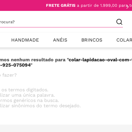
TE GRÁTIS
a partir de 1.999,00 para todo Brasil
procura?
HANDMADE
ANÉIS
BRINCOS
COLA
mos nenhum resultado para "
colar-lapidacao-oval-com-
a-925-075094
"
 fazer?
e os termos digitados.
ilizar uma única palavra.
termos genéricos na busca.
ilizar sinônimos do termo desejado.